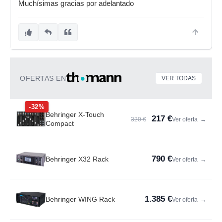
Muchísimas gracias por adelantado
OFERTAS EN
VER TODAS
-32%
Behringer X-Touch
217 €
320 €
Ver oferta
→
Compact
790 €
Behringer X32 Rack
Ver oferta
→
1.385 €
Behringer WING Rack
Ver oferta
→