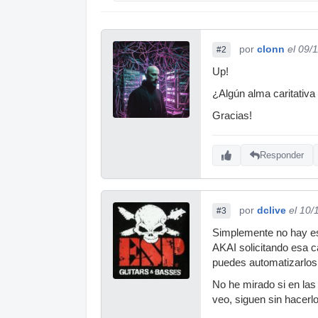
por
clonn
el 09/
#2
Up!
¿Algún alma caritativa
Gracias!
Responder
por
dclive
el 10/
#3
Simplemente no hay es
AKAI solicitando esa c
puedes automatizarlos
No he mirado si en las
veo, siguen sin hacerl