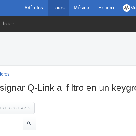
Artículos
Foros
Música
Equipo
Me
Índice
dores
gnar Q-Link al filtro en un keyg
rcar como favorito