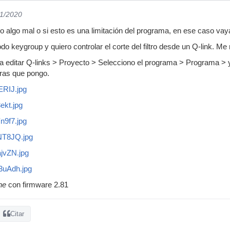
11/2020
o algo mal o si esto es una limitación del programa, en ese caso va
keygroup y quiero controlar el corte del filtro desde un Q-link. Me ref
 editar Q-links > Proyecto > Selecciono el programa > Programa > y
uras que pongo.
fERIJ.jpg
3ekt.jpg
Yn9f7.jpg
ANT8JQ.jpg
ajvZN.jpg
H3uAdh.jpg
ne
con firmware 2.81
Citar