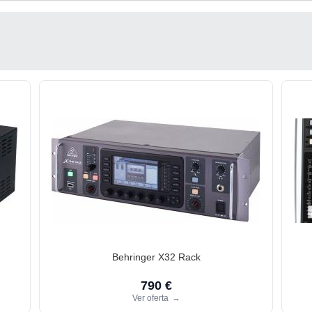
Behringer X32 Rack
790 €
Ver oferta
→