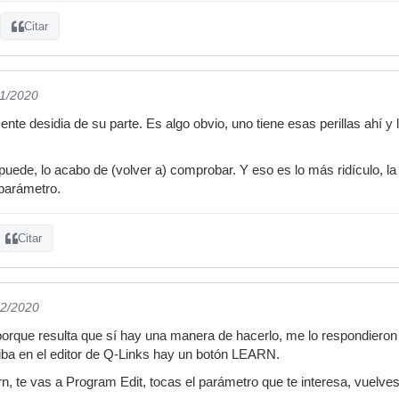
Citar
11/2020
e desidia de su parte. Es algo obvio, uno tiene esas perillas ahí y l
puede, lo acabo de (volver a) comprobar. Y eso es lo más ridículo, l
 parámetro.
Citar
12/2020
o porque resulta que sí hay una manera de hacerlo, me lo respondieron
riba en el editor de Q-Links hay un botón LEARN.
n, te vas a Program Edit, tocas el parámetro que te interesa, vuelves