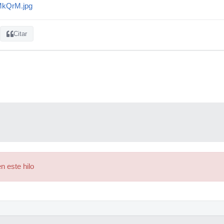
8MkQrM.jpg
Citar
n este hilo