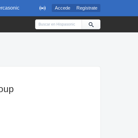

rcasonic
Accede
Regístrate
roup