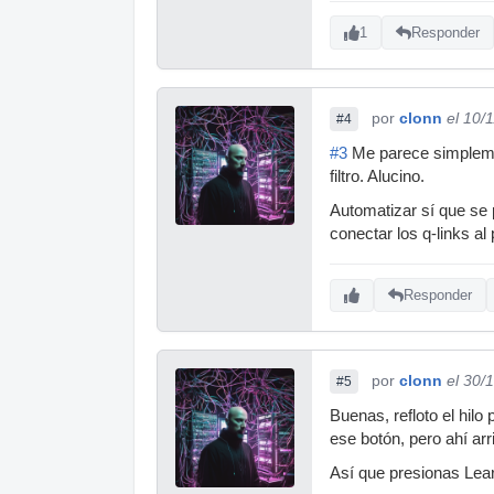
1
Responder
por
clonn
el 10/
#4
#3
Me parece simplement
filtro. Alucino.
Automatizar sí que se 
conectar los q-links al
Responder
por
clonn
el 30/
#5
Buenas, refloto el hil
ese botón, pero ahí ar
Así que presionas Lear