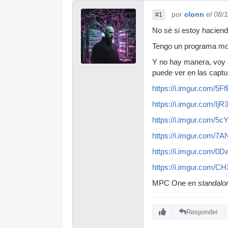
por
clonn
el 08/
#1
No sé si estoy haciend
Tengo un programa modo 
Y no hay manera, voy a
puede ver en las capt
https://i.imgur.com/5F
https://i.imgur.com/IjR
https://i.imgur.com/5c
https://i.imgur.com/7
https://i.imgur.com/0D
https://i.imgur.com/C
MPC One en
standalo
Responder