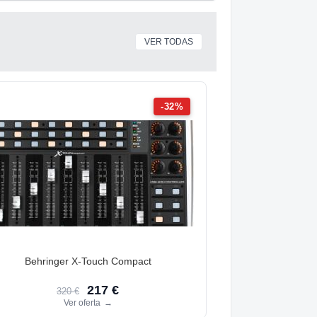
VER TODAS
-32%
Behringer X-Touch Compact
217 €
320 €
Ver oferta
→