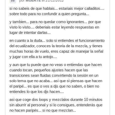
por
MUERTE
el 21/11/2012
#8
si no sabeis de que hablais... estariais mejor calladitos....
sobre todo para no confundir a quien pregunta...
y tambien... para no quedar como ignorantes... por que
visto lo visto.... deberiais estar leyendo respuestas en
lugar de intentar darlas...
en cuanto a la duda... solo si entiendes el funcionamiento
del ecualizador, conoces la teoria de la mezcla, y tienes
muchas horas de vuelo, eres capaz de manejar la señal
y jugar con ella a tu antojo....
y aun que tu puede que no veas o entiendas que hacen
cuando tocan, pequeños ajustes hacen que las
transiciones sean fluidas convirtiendo la sesión en un
solo tema que no acaba... asi que si piensas que hacen
el paripé... es que o ves a djs que no saben, o bien no
entiendes lo que los djs hacen....
asi que coge dos loops y mezclalos durante 10 minutos
sin aburrir al personal y si lo consigues, entenderás que
no hacen paripés... si no que mezclan...