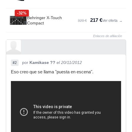
-32%
Behringer X-Touch
217 €
320 €
Ver oferta
→
Compact
Enlaces de afiliación
por
Kamikase ??
el 20/11/2012
#2
Eso creo que se llama "puesta en escena".