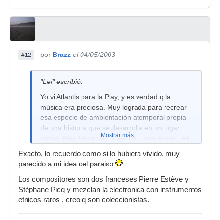
por
Brazz
el 04/05/2003
#12
"Lei" escribió:
Yo vi Atlantis para la Play, y es verdad q la
música era preciosa. Muy lograda para recrear
esa especie de ambientación atemporal propia
de una historia que se desarrolla en un lugar
Mostrar más
mítico. Muy tranquila, relajante... con el mar, las
islas, los barcos aeroflotantes.... maravilloso.
Exacto, lo recuerdo como si lo hubiera vivido, muy
Lei.
parecido a mi idea del paraiso
Los compositores son dos franceses Pierre Estève y
Stéphane Picq y mezclan la electronica con instrumentos
etnicos raros , creo q son coleccionistas.