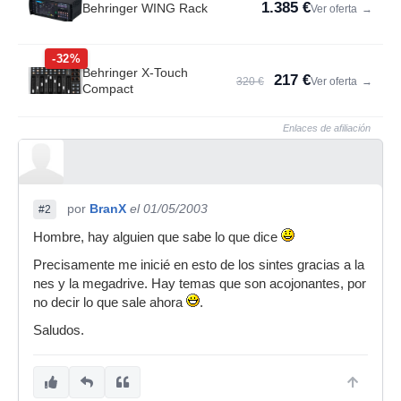
1.385 €
Behringer WING Rack
Ver oferta
→
-32%
Behringer X-Touch
217 €
320 €
Ver oferta
→
Compact
Enlaces de afiliación
por
BranX
el 01/05/2003
#2
Hombre, hay alguien que sabe lo que dice
Precisamente me inicié en esto de los sintes gracias a la
nes y la megadrive. Hay temas que son acojonantes, por
no decir lo que sale ahora
.
Saludos.