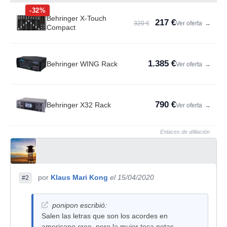
-32%
Behringer X-Touch
217 €
320 €
Ver oferta
→
Compact
1.385 €
Behringer WING Rack
Ver oferta
→
790 €
Behringer X32 Rack
Ver oferta
→
Enlaces de afiliación
por
Klaus Mari Kong
el 15/04/2020
#2
ponipon escribió:
Salen las letras que son los acordes en
americano creo, pero la mujer toca notas