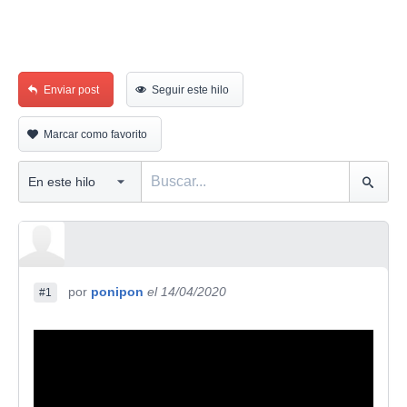
Enviar post
Seguir este hilo
Marcar como favorito
por
ponipon
el 14/04/2020
#1