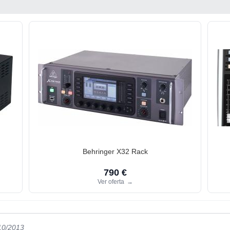
Behringer X32 Rack
790 €
Ver oferta
→
/10/2013