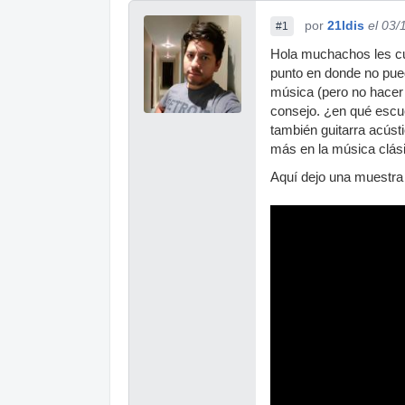
por
21ldis
el 03/
#1
Hola muchachos les cue
punto en donde no pued
música (pero no hacer 
consejo. ¿en qué escue
también guitarra acúst
más en la música c
Aquí dejo una muestra 