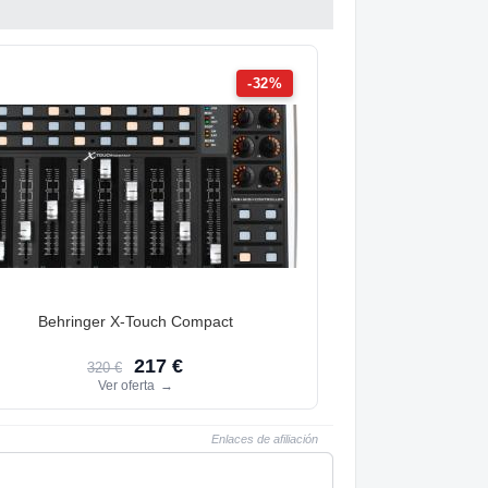
-32%
Behringer X-Touch Compact
217 €
320 €
Ver oferta
→
Enlaces de afiliación