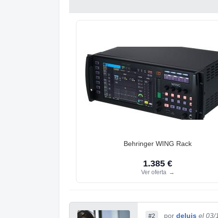
Behringer WING Rack
1.385 €
Ver oferta
→
por
deluis
el 03
#2