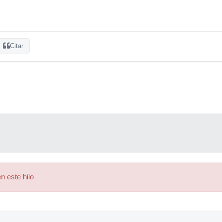
Citar
n este hilo