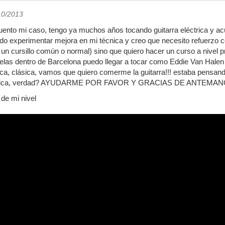
10/2013
nto mi caso, tengo ya muchos años tocando guitarra eléctrica y acú
o experimentar mejora en mi técnica y creo que necesito refuerzo c
un cursillo común o normal) sino que quiero hacer un curso a nivel pr
las dentro de Barcelona puedo llegar a tocar como Eddie Van Halen o
ica, clásica, vamos que quiero comerme la guitarra!!! estaba pensand
lásica, verdad? AYUDARME POR FAVOR Y GRACIAS DE ANTEMA
de mi nivel