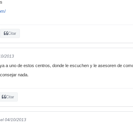
cs
om/
Citar
/10/2013
ya a uno de estos centros, donde le escuchen y le asesoren de como 
 aconsejar nada.
Citar
el 04/10/2013