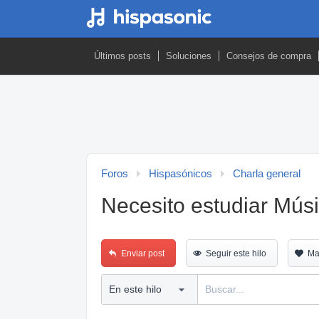
Últimos posts
Soluciones
Consejos de compra
Foros
Hispasónicos
Charla general
Necesito estudiar Mús
Enviar post
Seguir este hilo
Ma