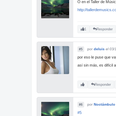
O en el Taller de Músi
http://tallerdemusics.c
1
Responder
por
deluis
el 03
#5
por eso le puse que va
así sin más, es difícil
Responder
por
Noctámbulo
#6
#5