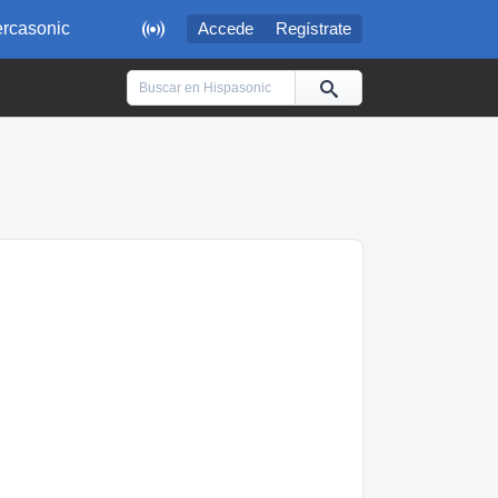

rcasonic
Accede
Regístrate