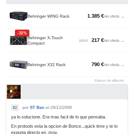
1.385 €
Behringer WING Rack
Ver oferta
→
-32%
Behringer X-Touch
217 €
320 €
Ver oferta
→
Compact
790 €
Behringer X32 Rack
Ver oferta
→
Enlaces de afiliación
por
ST Ban
el 29/12/2008
#2
ya lo solucione. Era mas facil de lo que pensaba.
En protools esta la opcion de Bonce...quick time y te lo
exporta directo en .mov.