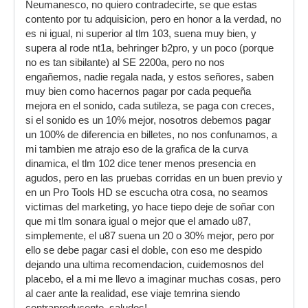
Neumanesco, no quiero contradecirte, se que estas
contento por tu adquisicion, pero en honor a la verdad, no
es ni igual, ni superior al tlm 103, suena muy bien, y
supera al rode nt1a, behringer b2pro, y un poco (porque
no es tan sibilante) al SE 2200a, pero no nos
engañemos, nadie regala nada, y estos señores, saben
muy bien como hacernos pagar por cada pequeña
mejora en el sonido, cada sutileza, se paga con creces,
si el sonido es un 10% mejor, nosotros debemos pagar
un 100% de diferencia en billetes, no nos confunamos, a
mi tambien me atrajo eso de la grafica de la curva
dinamica, el tlm 102 dice tener menos presencia en
agudos, pero en las pruebas corridas en un buen previo y
en un Pro Tools HD se escucha otra cosa, no seamos
victimas del marketing, yo hace tiepo deje de soñar con
que mi tlm sonara igual o mejor que el amado u87,
simplemente, el u87 suena un 20 o 30% mejor, pero por
ello se debe pagar casi el doble, con eso me despido
dejando una ultima recomendacion, cuidemosnos del
placebo, el a mi me llevo a imaginar muchas cosas, pero
al caer ante la realidad, ese viaje temrina siendo