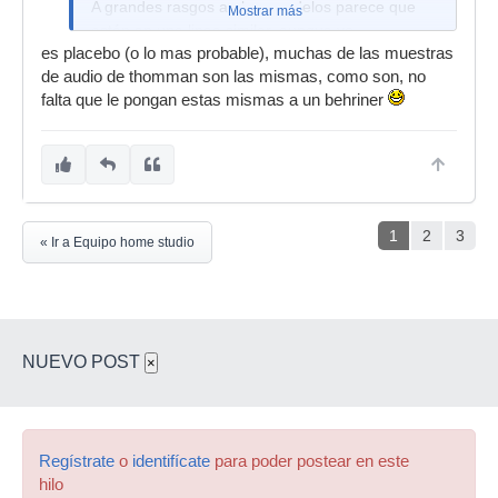
A grandes rasgos ambos modelos parece que
Mostrar más
están en una linea similar, aunque yo
es placebo (o lo mas probable), muchas de las muestras
personalmente le encuentro al 103 un poco más
de audio de thomman son las mismas, como son, no
de salida, un cuerpo algo más redondito y me da
falta que le pongan estas mismas a un behriner
la sensación que tiene algo más de presencia.
No sé si estaré en lo cierto, pero la verdad es
que la diferencia de precio justifica el buen cartel
que tiene el 103.
1
2
3
« Ir a Equipo home studio
NUEVO POST
×
Regístrate
o
identifícate
para poder postear en este
hilo