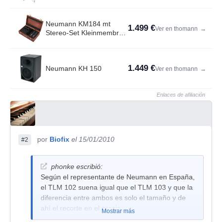
Neumann KM184 mt
1.499 €
Ver en thomann
→
Stereo-Set Kleinmembran
Kondensator Set
1.449 €
Neumann KH 150
Ver en thomann
→
Enlaces de afiliación
por
Biofix
el 15/01/2010
#2
phonke escribió:
Según el representante de Neumann en España,
el TLM 102 suena igual que el TLM 103 y que la
diferencia entre ambos es solo el tamaño y de
ahí el recorte en el precio.
Mostrar más