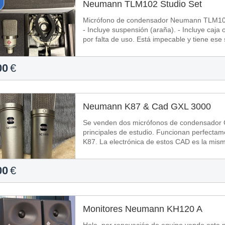
Neumann TLM102 Studio Set
Micrófono de condensador Neumann TLM102 en su set de es
- Incluye suspensión (araña). - Incluye caja original. Se ha usado muy poco 
por falta de uso. Está impecable y tiene ese 
00
€
Neumann K87 & Cad GXL 3000
Se venden dos micrófonos de condensador
principales de estudio. Funcionan perfecta
K87. La electrónica de estos CAD es la mism
00
€
Monitores Neumann KH120 A