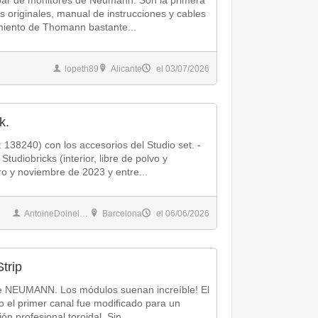
par de monitores de Neumann. Son la primera
miento de Thomann bastante...
lopeth89
Alicante
el 03/07/2026
k.
udiobricks (interior, libre de polvo y
o y noviembre de 2023 y entre...
AntoineDoinelBCN
Barcelona
el 06/06/2026
trip
suenan increíble! El
 el primer canal fue modificado para un
n profesional toroidal. Sin...