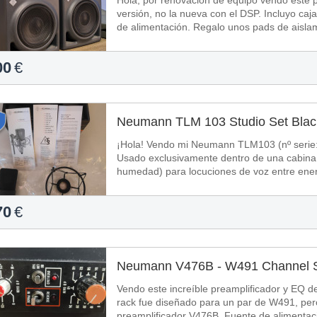
Hola, por renovación de equipo vendo este 
versión, no la nueva con el DSP. Incluyo cajas originales, manual de instrucciones y cables
de alimentación. Regalo unos pads de aisla
00
€
Neumann TLM 103 Studio Set Blac
¡Hola! Vendo mi Neumann TLM103 (nº serie: 138240) con los accesorios del Studio set. -
Usado exclusivamente dentro de una cabina St
humedad) para locuciones de voz entre ener
70
€
Neumann V476B - W491 Channel S
Vendo este increíble preamplificador y EQ de NEUMANN. Los módulos 
rack fue diseñado para un par de W491, pero
preamplificador V476B. Fuente de alimentació