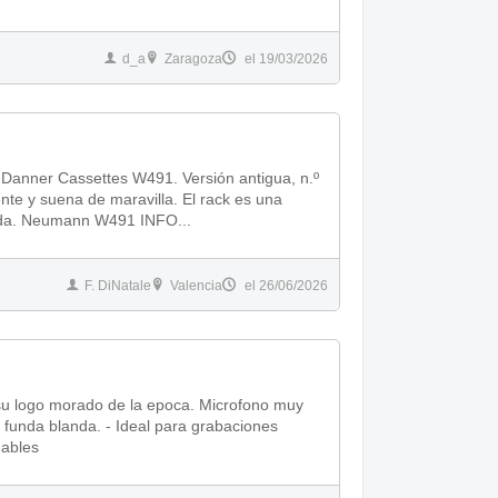
d_a
Zaragoza
el 19/03/2026
Danner Cassettes W491. Versión antigua, n.º
antigua caja de plástico de Tonnader reciclada. Neumann W491 INFO...
F. DiNatale
Valencia
el 26/06/2026
u logo morado de la epoca. Microfono muy
nables