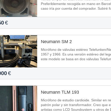
Preferiblemente recogida en mano en Barcel
caso iría por cuenta del comprador. Subiré f
50
€
Neumann SM 2
Micrófono de válvulas estéreo Telefunken/
1957 y 1966. Es una versión estéreo del legendario Neumann KM56. El preamplificador de
este modelo se basa en dos válvulas Telefu
000
€
Neumann TLM 193
Micrófono de estudio cardioide. Similar en r
patrón polar y sin transformador. Creo que es del 2013. Muy usado en v
artistas como LCD Soundsystem u otros de 