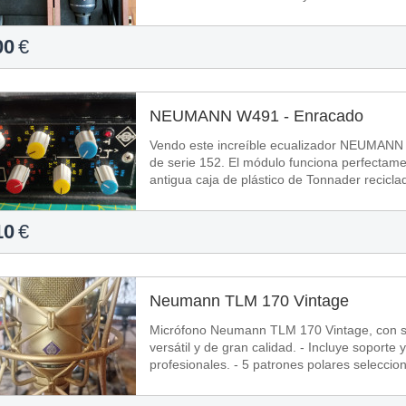
00
€
NEUMANN W491 - Enracado
Vendo este increíble ecualizador NEUMANN 
de serie 152. El módulo funciona perfectamente y suena de maravilla. El rack es una
10
€
Neumann TLM 170 Vintage
Micrófono Neumann TLM 170 Vintage, con s
versátil y de gran calidad. - Incluye soporte y funda blanda. - Ideal para grabaciones
profesionales. - 5 patrones polares seleccio