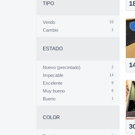
1
TIPO
Vendo
33
Cambio
1
ESTADO
1
Nuevo (precintado)
2
Impecable
14
Excelente
9
Muy bueno
6
Bueno
1
COLOR
3