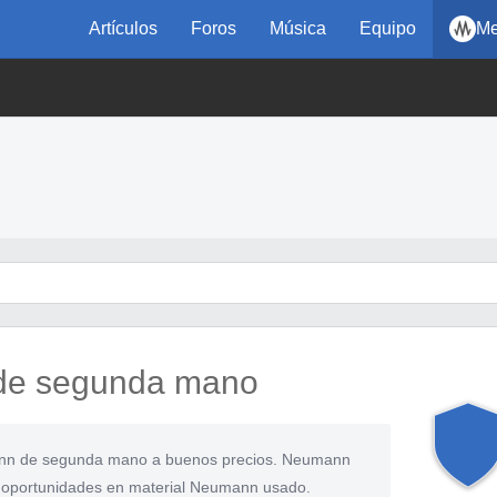
Artículos
Foros
Música
Equipo
Me
de segunda mano
ann de segunda mano a buenos precios. Neumann
s oportunidades en material Neumann usado.