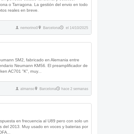
ona o Tarragona. La gestión del envio en todo
otos reales en breve.
nemorino0
Barcelona
el 14/10/2025
Neumann SM2, fabricado en Alemania entre
nken AC701 "K", muy...
almanso
Barcelona
hace 2 semanas
espuesta en frecuencia al U89 pero con solo un
oces y baterias por
DFA...