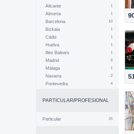
Alicante
1
Almería
1
9
Barcelona
10
Bizkaia
1
Cádiz
1
Huelva
1
Illes Balears
1
Madrid
6
Málaga
1
5
Navarra
2
Pontevedra
4
Valencia
5
Zaragoza
1
PARTICULAR/PROFESIONAL
Particular
35