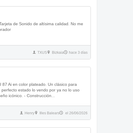
arjeta de Sonido de altísima calidad. No me
 comprador
TXUS
Bizkaia
hace 3 días
87 Ai en color plateado. Un clásico para
n perfecto estado lo vendo por ya no lo uso
eño icónico. - Construcción...
Henry
Illes Balears
el 26/06/2026