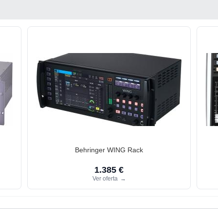
Behringer WING Rack
1.385 €
Ver oferta
→