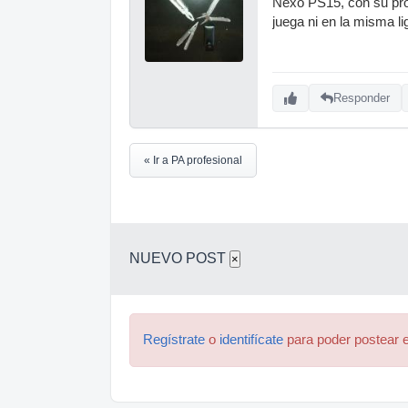
Nexo PS15, con su proc
juega ni en la misma li
Responder
« Ir a PA profesional
NUEVO POST
×
Regístrate
o
identifícate
para poder postear e