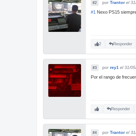
por
Trantor
el 3
#2
#1
Nexo PS15 siempre 
2
Responder
por
rey1
el 31/0
#3
Por el rango de frecue
Responder
por
Trantor
el 3
#4