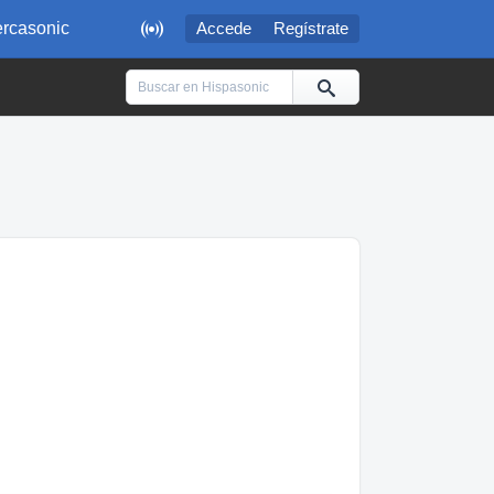

rcasonic
Accede
Regístrate