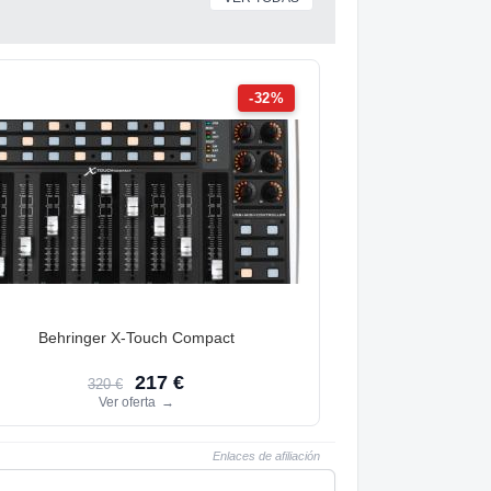
-32%
Behringer X-Touch Compact
217 €
320 €
Ver oferta
→
Enlaces de afiliación