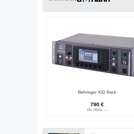
Behringer X32 Rack
790 €
Ver oferta
→