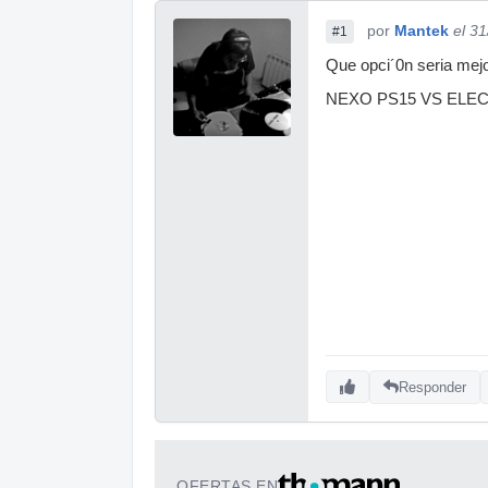
por
Mantek
el 3
#1
Que opci´0n seria mej
NEXO PS15 VS ELECT
Responder
OFERTAS EN