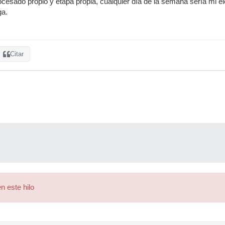
esado propio y etapa propia, cualquier día de la semana sería mi el
ga.
Citar
n este hilo