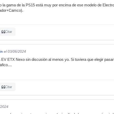
o la gama de la PS15 está muy por encima de ese modelo de Electr
sador+Camco).
Citar
in
el 03/06/2024
EV ETX Nexo sin discusión al menos yo. Si tuviera que elegir pasarí
fico....
Citar
/2024