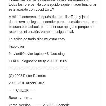
todos los foreros. Ha conseguido alguien hacer funcionar
Prerequisites (static at compile-time)...
este aparato con Lucid Lynx?
gcc ............... gcc (Ubuntu 4.4.3-4ubuntu5) 4.4.3
A mi, en concreto, después de compilar ffado y jack
g++ ............... g++ (Ubuntu 4.4.3-4ubuntu5)
desde svn se llega a encender pero automàticamente me
4.4.3
bloquea el macbook para tener que apagarlo porque no
responde ni el ratón, vamos, cuelgue total.
PyQt4 (by pyuic4) . Python User Interface
Compiler 4.7.2 for Qt version 4.6.2
La salida de ffado-diag muestra esto:
jackd ............. jackd version 0.118.0 tmpdir
ffado-diag
/dev/shm protocol 24
fxavier@fxavier-laptop:~$ ffado-diag
path ............ /usr/bin/jackd
FFADO diagnostic utility 2.999.0-1985
flags ........... Package jack was not found in the
============================
pkg-config search path.
(C) 2008 Pieter Palmers
libraw1394 ........ 2.0.4
2009-2010 Arnold Krille
flags ........... -lraw1394
=== CHECK ===
libavc1394 ........ Package libavc1394 was not
Base system...
found in the pkg-config search path.
kernel version............ 2.6.32-32-generic
flags ........... Package libavc1394 was not found