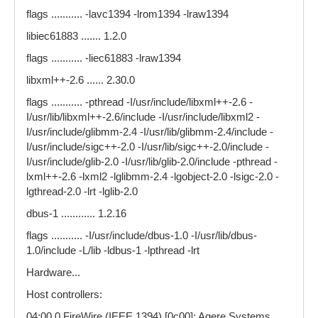
flags ........... -lavc1394 -lrom1394 -lraw1394
libiec61883 ....... 1.2.0
flags ........... -liec61883 -lraw1394
libxml++-2.6 ...... 2.30.0
flags ........... -pthread -I/usr/include/libxml++-2.6 -
I/usr/lib/libxml++-2.6/include -I/usr/include/libxml2 -
I/usr/include/glibmm-2.4 -I/usr/lib/glibmm-2.4/include -
I/usr/include/sigc++-2.0 -I/usr/lib/sigc++-2.0/include -
I/usr/include/glib-2.0 -I/usr/lib/glib-2.0/include -pthread -
lxml++-2.6 -lxml2 -lglibmm-2.4 -lgobject-2.0 -lsigc-2.0 -
lgthread-2.0 -lrt -lglib-2.0
dbus-1 ............ 1.2.16
flags ........... -I/usr/include/dbus-1.0 -I/usr/lib/dbus-
1.0/include -L/lib -ldbus-1 -lpthread -lrt
Hardware...
Host controllers:
04:00.0 FireWire (IEEE 1394) [0c00]: Agere Systems