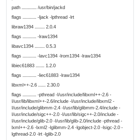
Host controllers:
path ............ /usr/bin/jackd
01:07.0 FireWire (IEEE 1394) [0c00]: Agere
flags ........... -ljack -lpthread -lrt
Systems FW322/323 [11c1:5811] (rev 61) (prog-
if 10)
libraw1394 ........ 2.0.4
Subsystem: Pinnacle Systems Inc. Device
flags ........... -lraw1394
[11bd:000e]
libavc1394 ........ 0.5.3
Control: I/O- Mem+ BusMaster+ SpecCycle-
flags ........... -lavc1394 -lrom1394 -lraw1394
MemWINV- VGASnoop- ParErr- Stepping-
SERR- FastB2B- DisINTx-
libiec61883 ....... 1.2.0
Status: Cap+ 66MHz- UDF- FastB2B+ ParErr-
flags ........... -liec61883 -lraw1394
DEVSEL=medium >TAbort-
libxml++-2.6 ...... 2.30.0
flags ........... -pthread -I/usr/include/libxml++-2.6 -
I/usr/lib/libxml++-2.6/include -I/usr/include/libxml2 -
I/usr/include/glibmm-2.4 -I/usr/lib/glibmm-2.4/include -
I/usr/include/sigc++-2.0 -I/usr/lib/sigc++-2.0/include -
I/usr/include/glib-2.0 -I/usr/lib/glib-2.0/include -pthread -
lxml++-2.6 -lxml2 -lglibmm-2.4 -lgobject-2.0 -lsigc-2.0 -
lgthread-2.0 -lrt -lglib-2.0