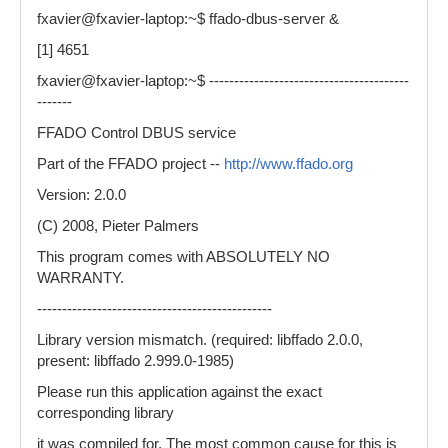
fxavier@fxavier-laptop:~$ ffado-dbus-server &
[1] 4651
fxavier@fxavier-laptop:~$ ----------------------------------------
-------
FFADO Control DBUS service
Part of the FFADO project --
http://www.ffado.org
Version: 2.0.0
(C) 2008, Pieter Palmers
This program comes with ABSOLUTELY NO
WARRANTY.
-----------------------------------------------
Library version mismatch. (required: libffado 2.0.0,
present: libffado 2.999.0-1985)
Please run this application against the exact
corresponding library
it was compiled for. The most common cause for this is