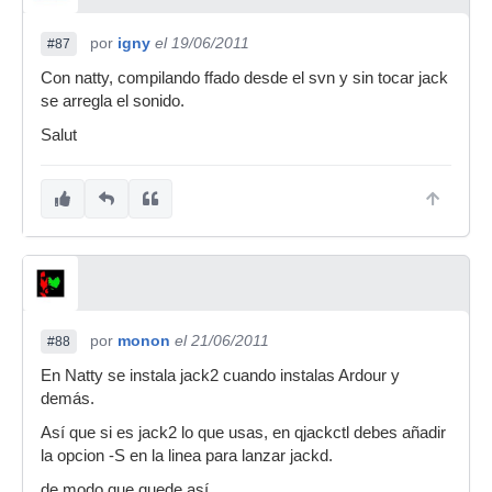
por
igny
el 19/06/2011
#87
Con natty, compilando ffado desde el svn y sin tocar jack
se arregla el sonido.
Salut
por
monon
el 21/06/2011
#88
En Natty se instala jack2 cuando instalas Ardour y
demás.
Así que si es jack2 lo que usas, en qjackctl debes añadir
la opcion -S en la linea para lanzar jackd.
de modo que quede así.