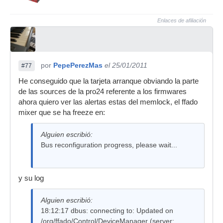
Compiler 4.7.2 for Qt version 4.6.2
jackd ............. jackd version 0.120.1 tmpdir
Enlaces de afiliación
/dev/shm protocol 24
path ............ /usr/bin/jackd
flags ........... -L/usr/lib64 -ljack -lpthread -lrt
por
PepePerezMas
el 25/01/2011
#77
libraw1394 ........ 2.0.4
He conseguido que la tarjeta arranque obviando la parte
de las sources de la pro24 referente a los firmwares
flags ........... -lraw1394
ahora quiero ver las alertas estas del memlock, el ffado
libavc1394 ........ Package libavc1394 was not
mixer que se ha freeze en:
found in the pkg-config search path.
Perhaps you should add the directory containing
Alguien escribió:
`libavc1394.pc'
Bus reconfiguration progress, please wait...
to the PKG_CONFIG_PATH environment variable
No package 'libavc1394' found
y su log
flags ........... Package libavc1394 was not found
Alguien escribió:
in the pkg-config search path.
18:12:17 dbus: connecting to: Updated on
Perhaps you should add the directory containing
/org/ffado/Control/DeviceManager (server: