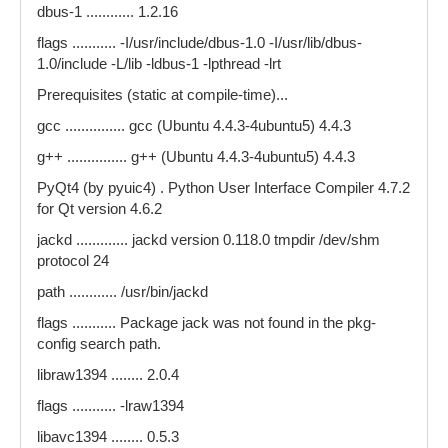
dbus-1 ............ 1.2.16
flags ........... -I/usr/include/dbus-1.0 -I/usr/lib/dbus-
1.0/include -L/lib -ldbus-1 -lpthread -lrt
Prerequisites (static at compile-time)...
gcc ............... gcc (Ubuntu 4.4.3-4ubuntu5) 4.4.3
g++ ............... g++ (Ubuntu 4.4.3-4ubuntu5) 4.4.3
PyQt4 (by pyuic4) . Python User Interface Compiler 4.7.2
for Qt version 4.6.2
jackd ............. jackd version 0.118.0 tmpdir /dev/shm
protocol 24
path ............ /usr/bin/jackd
flags ........... Package jack was not found in the pkg-
config search path.
libraw1394 ........ 2.0.4
flags ........... -lraw1394
libavc1394 ........ 0.5.3