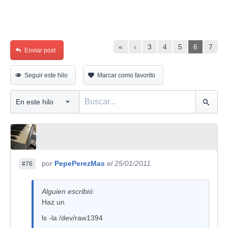
«
‹
3
4
5
6
7
Enviar post
Seguir este hilo
Marcar como favorito
por
PepePerezMas
el 25/01/2011
#76
Alguien escribió:
Haz un
ls -la /dev/raw1394