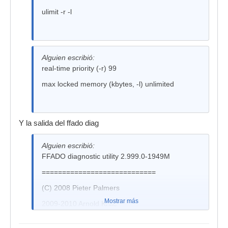
ulimit -r -l
Alguien escribió:
real-time priority (-r) 99
max locked memory (kbytes, -l) unlimited
Y la salida del ffado diag
Alguien escribió:
FFADO diagnostic utility 2.999.0-1949M
============================
(C) 2008 Pieter Palmers
Mostrar más
2009-2010 Arnold Krille
=== CHECK ===