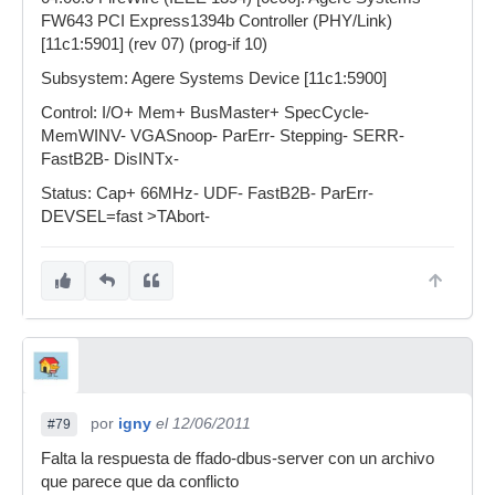
FW643 PCI Express1394b Controller (PHY/Link)
[11c1:5901] (rev 07) (prog-if 10)
Subsystem: Agere Systems Device [11c1:5900]
Control: I/O+ Mem+ BusMaster+ SpecCycle-
MemWINV- VGASnoop- ParErr- Stepping- SERR-
FastB2B- DisINTx-
Status: Cap+ 66MHz- UDF- FastB2B- ParErr-
DEVSEL=fast >TAbort-
por
igny
el 12/06/2011
#79
Falta la respuesta de ffado-dbus-server con un archivo
que parece que da conflicto