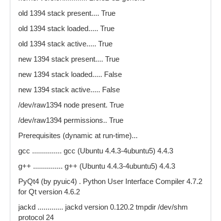
in the pkg-config search path.
old 1394 stack present.... True
libiec61883 ....... 1.2.0
old 1394 stack loaded..... True
flags ........... -liec61883 -lraw1394
old 1394 stack active..... True
libxml++-2.6 ...... 2.30.0
new 1394 stack present.... True
flags ........... -pthread -I/usr/include/libxml++-2.6 -
new 1394 stack loaded..... False
I/usr/lib/libxml++-2.6/include -I/usr/include/libxml2
new 1394 stack active..... False
-I/usr/include/glibmm-2.4 -I/usr/lib/glibmm-
2.4/include -I/usr/include/sigc++-2.0 -
/dev/raw1394 node present. True
I/usr/lib/sigc++-2.0/include -I/usr/include/glib-2.0 -
/dev/raw1394 permissions.. True
I/usr/lib/glib-2.0/include -pthread -lxml++-2.6 -
lxml2 -lglibmm-2.4 -lgobject-2.0 -lsigc-2.0 -
Prerequisites (dynamic at run-time)...
lgthread-2.0 -lrt -lglib-2.0
gcc ............... gcc (Ubuntu 4.4.3-4ubuntu5) 4.4.3
dbus-1 ............ 1.2.16
g++ ............... g++ (Ubuntu 4.4.3-4ubuntu5) 4.4.3
flags ........... -I/usr/include/dbus-1.0 -
PyQt4 (by pyuic4) . Python User Interface Compiler 4.7.2
I/usr/lib/dbus-1.0/include -L/lib -ldbus-1 -lpthread
for Qt version 4.6.2
-lrt
jackd ............. jackd version 0.120.2 tmpdir /dev/shm
Hardware...
protocol 24