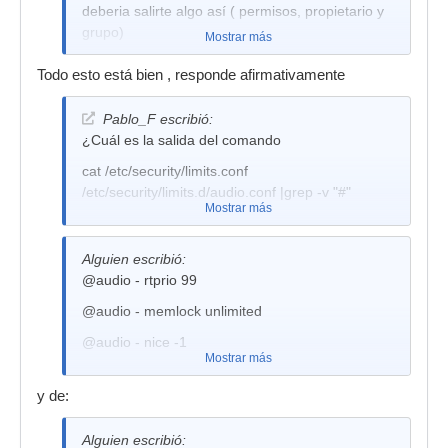
deberia salirte algo así ( permisos, propietario y
grupo)
Mostrar más
crw-rw---- 1 root audio 171, 0 2011-01-25 09:58
Todo esto está bien , responde afirmativamente
/dev/raw1394
Esto es para confirmar que raw1394 pertenece
Pablo_F escribió:
efectivamente al grupo audio y que el grupo
¿Cuál es la salida del comando
tiene permisos de escritura y lectura en él.
cat /etc/security/limits.conf
Una vez hecho esto averiguamos si
/etc/security/limits.d/audio.conf |grep -v "#"
pertenecemos al grupo audio inquiriendo todos
Mostrar más
los grupos a los que pertenecemos
Alguien escribió:
groups usuario | tr " " "\n" | grep audio
@audio - rtprio 99
@audio - memlock unlimited
@audio - nice -1
Mostrar más
y de:
Alguien escribió: