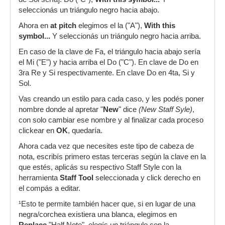
seleccionás un triángulo negro hacia abajo.
Ahora en
at pitch
elegimos el la ("A"),
With this
symbol...
Y seleccionás un triángulo negro hacia arriba.
En caso de la clave de Fa, el triángulo hacia abajo sería
el Mi ("E") y hacia arriba el Do ("C"). En clave de Do en
3ra Re y Si respectivamente. En clave Do en 4ta, Si y
Sol.
Vas creando un estilo para cada caso, y les podés poner
nombre donde al apretar "
New
" dice
(New Staff Syle)
,
con solo cambiar ese nombre y al finalizar cada proceso
clickear en
OK
, quedaría.
Ahora cada vez que necesites este tipo de cabeza de
nota, escribís primero estas terceras según la clave en la
que estés, aplicás su respectivo Staff Style con la
herramienta
Staff Tool
seleccionada y click derecho en
el compás a editar.
¹Esto te permite también hacer que, si en lugar de una
negra/corchea existiera una blanca, elegimos en