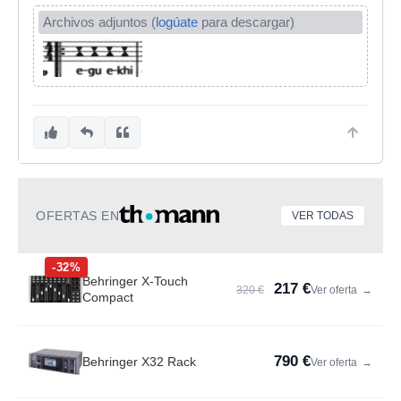
Archivos adjuntos (
logúate
para descargar)
OFERTAS EN
VER TODAS
-32%
Behringer X-Touch
217 €
320 €
Ver oferta
→
Compact
790 €
Behringer X32 Rack
Ver oferta
→