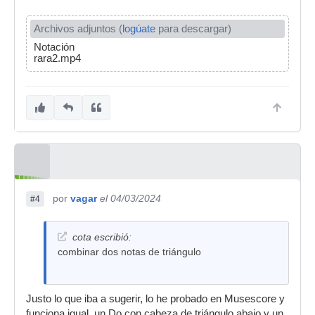
Archivos adjuntos (
logúate
para descargar)
Notación
rara2.mp4
por
vagar
el 04/03/2024
#4
cota escribió:
combinar dos notas de triángulo
Justo lo que iba a sugerir, lo he probado en Musescore y
funciona igual, un Do con cabeza de triángulo abajo y un