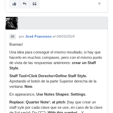
por
José Francisco
el 04/03/2024
#6
Buenas!
Una idea para conseguir el mismo resultado, si hay que
hacerlo en muchos compases, pero con el mismo punto
de vista de las respuestas anteriores:
crear un Staff
Style
.
Staff Tool>Click Derecho>Define Staff Style.
Apretando el botón de la parte Superior derecha de la
ventana:
New
.
En appearance,
Use Notes Shapes
:
Settings
.
Replace: Quarter Note
¹;
at pitch
: [hay que crear un
staff syle por cada clave que se use, en caso de la clave
de Sol sería]: Do ("C"),
With this symbol...
Y