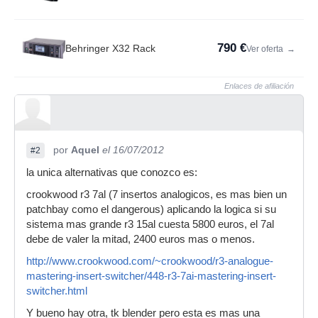
790 €
Behringer X32 Rack
Ver oferta
→
Enlaces de afiliación
por
Aquel
el 16/07/2012
#2
la unica alternativas que conozco es:
crookwood r3 7al (7 insertos analogicos, es mas bien un
patchbay como el dangerous) aplicando la logica si su
sistema mas grande r3 15al cuesta 5800 euros, el 7al
debe de valer la mitad, 2400 euros mas o menos.
http://www.crookwood.com/~crookwood/r3-analogue-
mastering-insert-switcher/448-r3-7ai-mastering-insert-
switcher.html
Y bueno hay otra, tk blender pero esta es mas una