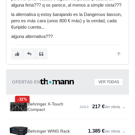
alguna feria??? q os parece, al menos a simple vista???
la alternativa q estoy barajando es la Dangerous liasson,
pero es más cara (unos 800 € más) y la verdad, cada
€uripido cuenta...
alguna alternativa???
OFERTAS EN
VER TODAS
-32%
Behringer X-Touch
217 €
320 €
Ver oferta
→
Compact
1.385 €
Behringer WING Rack
Ver oferta
→