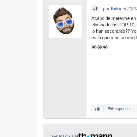
por
Keko
el 20/0
#1
Acabo de meterme en B
eliminado los TOP 10 d
lo han escondido?? Yo 
es lo que más se vend
😭😭😭
Responder
OFERTAS EN