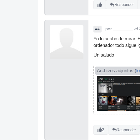
Responder
por
________
el
#4
Yo lo acabo de mirar. 
ordenador todo sigue i
Un saludo
Archivos adjuntos (
l
2
Responder