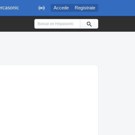

rcasonic
Accede
Regístrate