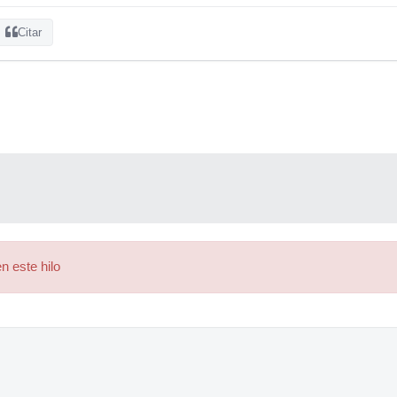
Citar
n este hilo