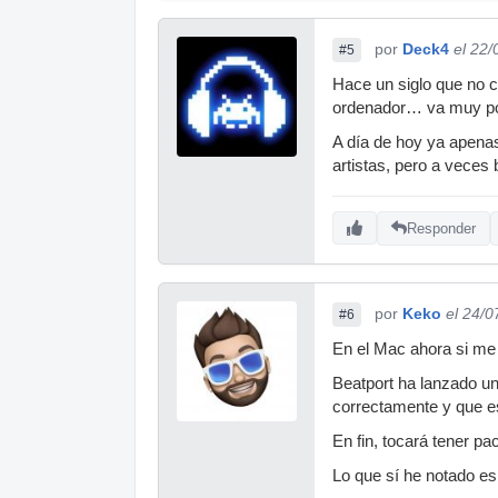
por
Deck4
el 22
#5
Hace un siglo que no 
ordenador… va muy po
A día de hoy ya apena
artistas, pero a veces
Responder
por
Keko
el 24/0
#6
En el Mac ahora si me 
Beatport ha lanzado un
correctamente y que es
En fin, tocará tener p
Lo que sí he notado e