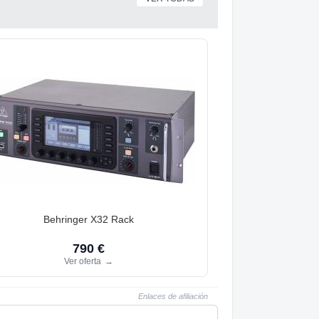
Behringer X32 Rack
790 €
Ver oferta
→
Enlaces de afiliación