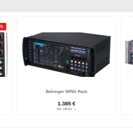
2%
Behringer WING Rack
1.385 €
Ver oferta
→