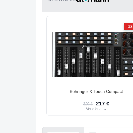
-3
Behringer X-Touch Compact
217 €
320 €
Ver oferta
→