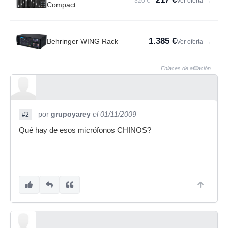
320 €
Ver oferta
→
Compact
1.385 €
Behringer WING Rack
Ver oferta
→
Enlaces de afiliación
por
grupoyarey
el 01/11/2009
#2
Qué hay de esos micrófonos CHINOS?