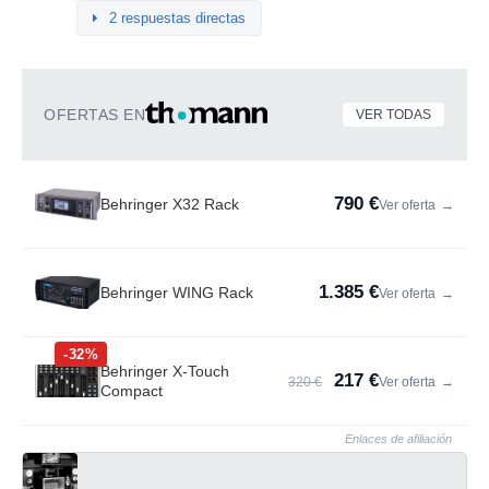
2 respuestas directas
OFERTAS EN
VER TODAS
790 €
Behringer X32 Rack
Ver oferta
→
1.385 €
Behringer WING Rack
Ver oferta
→
-32%
Behringer X-Touch
217 €
320 €
Ver oferta
→
Compact
Enlaces de afiliación