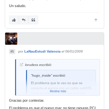
Un saludo.
por
LaNauEstudi Valencia
el 06/01/2009
#5
lorudess escribió:
"hugo_inside" escribió:
El problema que le veo es que se
conecta al aurora con un cable subD25
Mostrar más
(creo recordar) y tiene otra entrada
AES para otro conversor o previos con
Gracias por contestar.
salida AES.
El problema es que el nuevo mac no tiene ranuras PCI