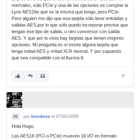
normales, sólo PCIe y una de las opciones es comprar la
Lynx AES16e que es la misma que tengo, pero PCIe.
Aquí no sé a que tarjeta te estás refiriendo...no
Pero alguien me dijo que esa tarjeta sólo tiene entradas y
me ha quedado muy claro tu último párrafo.
salidas AES,por lo que sólo puedo incorporar previos que
tengan ese tipo de salida, u otro conversor con salida
Por que no vendes la AES 16 y te compras una
AES. Y que por lo visto hay tarjetas que tienen mejores
AES16e, con eso y una mangueras D25 a XLR
opciones. Mi pregunta es si existe alguna tarjeta que
(en función de las necesidades), yo creo que
tenga mitad AES y mitad XLR normal. Y por supuesto
solucionarías tus problemas.
que sea compatible con el Aurora 8.
Un saludo.
por
lorudess
el 07/01/2009
#6
Hola Hugo,
Las AES16 (PCI o PCIe) mueven 16 I/O en formato