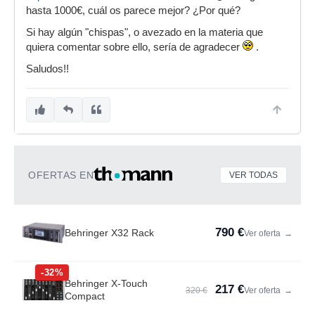
hasta 1000€, cuál os parece mejor? ¿Por qué?
Si hay algún "chispas", o avezado en la materia que
quiera comentar sobre ello, sería de agradecer
.
Saludos!!
OFERTAS EN
VER TODAS
790 €
Behringer X32 Rack
Ver oferta
→
-32%
Behringer X-Touch
217 €
320 €
Ver oferta
→
Compact