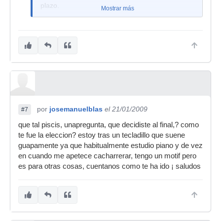
plazo.
Mostrar más
http://www.rolandus.com/products/produc ...
arentId=18
http://multimedia.roland.be/TV.html
(en este link
tienes que buscar en la parte derecha inferior
hasta encontrar el del E-09).
En fin, a mí en particular me gustó más el gw-7,
tiene más opciones en general pero es más un
sinte workstation que un arranger, y no lleva
altavoces.
por
josemanuelblas
el 21/01/2009
#7
Espero que te sirva de ayuda.
que tal piscis, unapregunta, que decidiste al final,? como
Un salduo.
te fue la eleccion? estoy tras un tecladillo que suene
guapamente ya que habitualmente estudio piano y de vez
en cuando me apetece cacharrerar, tengo un motif pero
es para otras cosas, cuentanos como te ha ido ¡ saludos