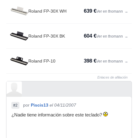
639 €
Roland FP-30X WH
Ver en thomann
→
604 €
Roland FP-30X BK
Ver en thomann
→
398 €
Roland FP-10
Ver en thomann
→
Enlaces de afiliación
por
Piscis13
el 04/11/2007
#2
¿Nadie tiene información sobre este teclado?