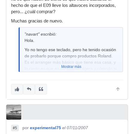
hecho de que el E09 lleve los altavoces incorporados,
pero... ¿cuál comprar?
Muchas gracias de nuevo.
"navart" escribió:
Hola.
Yo no tengo ese teclado, pero he tenido ocasión
de probarlo porque compro productos Roland.
Es el arranger más básico que tiene esa casa, y
Mostrar más
lo cierto es que es un aparato ligero y cómodo si
no pretendes mucho, porque en cuestión de
opciones hay cosas más interesantes, no sólo de
esta marca.
Sus sonidos son bastante buenos, en la línea de
Roland, teniendo muchísimos patches de todos
los tipos para casi cualquier estilo musical que se
te ocurra.
Depende mucho de lo que quieras hacer con él.
por
experimental75
el 07/11/2007
#5
Tiene altavoces incorporados, por lo que lo