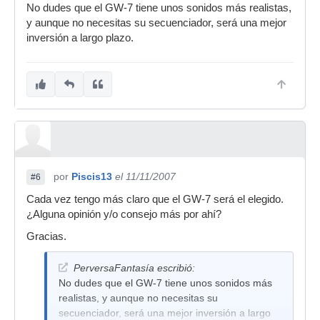
No dudes que el GW-7 tiene unos sonidos más realistas,
puedes usar en cualquier sitio, y la respuesta de
y aunque no necesitas su secuenciador, será una mejor
ellos es bastante buena.
inversión a largo plazo.
Lo que me gusta menos es la parte de
acompañamiento; tiene unos estilos poquito
elaborados, aqui se nota bastante la diferencia
con, por ejemplo, yamaha. Les falta "pegada",
son como "apagados"... Además sólo tiene estilo
original y variation, con un fill-in que te pasa de
uno al otro y viceversa (es decir, para hacer un
relleno y continuar en el mismo patrón tienes
que darle dos veces muy rápido y se nota un
por
Piscis13
el 11/11/2007
#6
poco). La inclusión de tres posiciones de
orquestación en muchos estilos casi ni se nota,
Cada vez tengo más claro que el GW-7 será el elegido.
aunque en otros (sobre todo los más modernos,
¿Alguna opinión y/o consejo más por ahí?
dance, rock...) está más conseguido.
Gracias.
Tiene un secuenciador sencillo, pero útil. Puedes
grabar una canción fácilmente, pero tiene
PerversaFantasía escribió:
poquitas opciones de edición.
No dudes que el GW-7 tiene unos sonidos más
realistas, y aunque no necesitas su
Aqui te pongo unos links para que puedas ver
secuenciador, será una mejor inversión a largo
sus características (en inglés, eso sí):