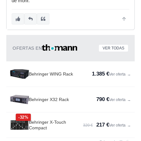
de morir.
OFERTAS EN
VER TODAS
1.385 €
Behringer WING Rack
Ver oferta
→
790 €
Behringer X32 Rack
Ver oferta
→
-32%
Behringer X-Touch
217 €
320 €
Ver oferta
→
Compact