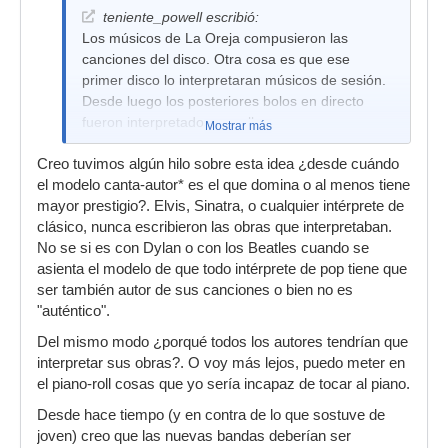
teniente_powell escribió:
Los músicos de La Oreja compusieron las
canciones del disco. Otra cosa es que ese
primer disco lo interpretaran músicos de sesión.
Desde luego los posteriores bolos en directo
fueron interpretados por ellos.
Mostrar más
Creo tuvimos algún hilo sobre esta idea ¿desde cuándo
el modelo canta-autor* es el que domina o al menos tiene
mayor prestigio?. Elvis, Sinatra, o cualquier intérprete de
clásico, nunca escribieron las obras que interpretaban.
No se si es con Dylan o con los Beatles cuando se
asienta el modelo de que todo intérprete de pop tiene que
ser también autor de sus canciones o bien no es
"auténtico".
Del mismo modo ¿porqué todos los autores tendrían que
interpretar sus obras?. O voy más lejos, puedo meter en
el piano-roll cosas que yo sería incapaz de tocar al piano.
Desde hace tiempo (y en contra de lo que sostuve de
joven) creo que las nuevas bandas deberían ser