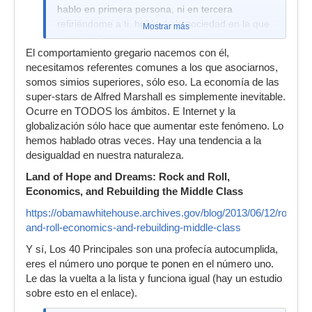
hablo en primera persona, ni en tercera
refiriéndome a ti, hablo de la sociedad en la que
Mostrar más
irremediablemente estamos inmersos.
El comportamiento gregario nacemos con él,
necesitamos referentes comunes a los que asociarnos,
somos simios superiores, sólo eso. La economía de las
super-stars de Alfred Marshall es simplemente inevitable.
Ocurre en TODOS los ámbitos. E Internet y la
globalización sólo hace que aumentar este fenómeno. Lo
hemos hablado otras veces. Hay una tendencia a la
desigualdad en nuestra naturaleza.
Land of Hope and Dreams: Rock and Roll,
Economics, and Rebuilding the Middle Class
https://obamawhitehouse.archives.gov/blog/2013/06/12/rock-
and-roll-economics-and-rebuilding-middle-class
Y sí, Los 40 Principales son una profecía autocumplida,
eres el número uno porque te ponen en el número uno.
Le das la vuelta a la lista y funciona igual (hay un estudio
sobre esto en el enlace).