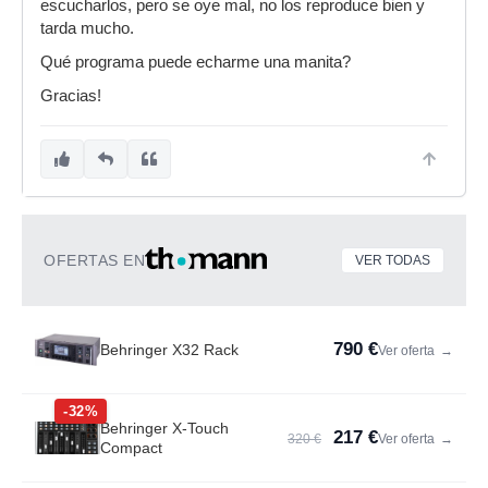
escucharlos, pero se oye mal, no los reproduce bien y
tarda mucho.
Qué programa puede echarme una manita?
Gracias!
OFERTAS EN
VER TODAS
790 €
Behringer X32 Rack
Ver oferta
→
-32%
Behringer X-Touch
217 €
320 €
Ver oferta
→
Compact