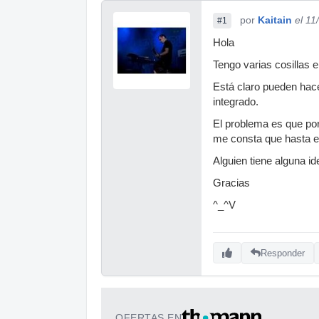
por
Kaitain
el 11
#1
Hola
Tengo varias cosillas e
Está claro pueden hacer
integrado.
El problema es que po
me consta que hasta ex
Alguien tiene alguna id
Gracias
^_^V
Responder
OFERTAS EN