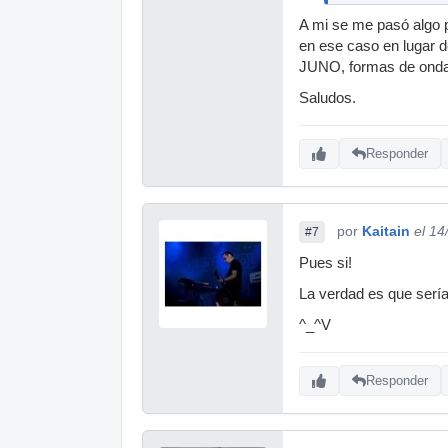
A mi se me pasó algo p
en ese caso en lugar d
JUNO, formas de onda p
Saludos.
Responder
por
Kaitain
el 14
#7
Pues si!
La verdad es que sería 
^_^V
Responder