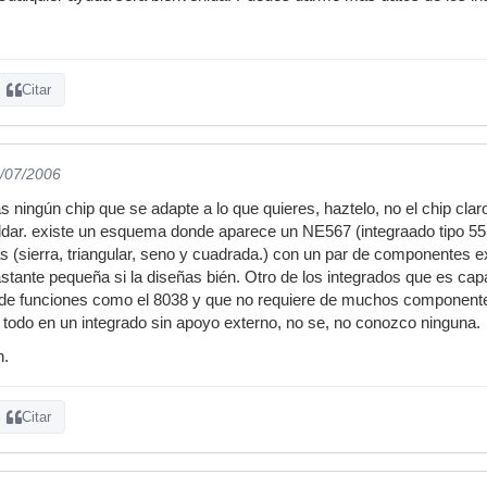
Citar
2/07/2006
s ningún chip que se adapte a lo que quieres, haztelo, no el chip cla
dar. existe un esquema donde aparece un NE567 (integraado tipo 555
 (sierra, triangular, seno y cuadrada.) con un par de componentes ex
tante pequeña si la diseñas bién. Otro de los integrados que es ca
 de funciones como el 8038 y que no requiere de muchos componente
o todo en un integrado sin apoyo externo, no se, no conozco ninguna.
n.
Citar