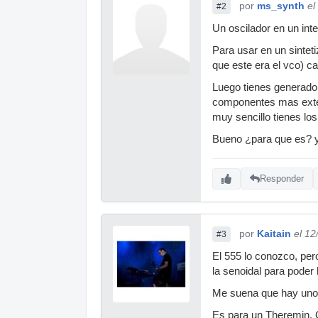
por
ms_synth
el
#2
Un oscilador en un int
Para usar en un sintet
que este era el vco) ca
Luego tienes generado
componentes mas extern
muy sencillo tienes los
Bueno ¿para que es? y
Responder
por
Kaitain
el 12
#3
El 555 lo conozco, per
la senoidal para poder 
Me suena que hay uno q
Es para un Theremin. 