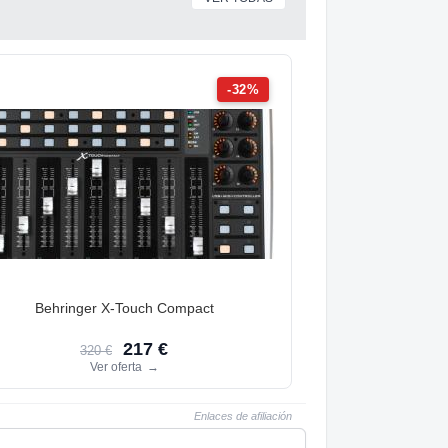
-32%
Behringer X-Touch Compact
217 €
320 €
Ver oferta
→
Enlaces de afiliación