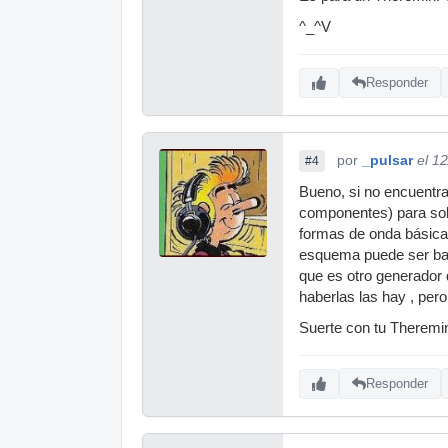
^_^V
Responder
por
_pulsar
el 1
#4
Bueno, si no encuentra
componentes) para sol
formas de onda básicas
esquema puede ser bas
que es otro generador
haberlas las hay , per
Suerte con tu Theremi
Responder