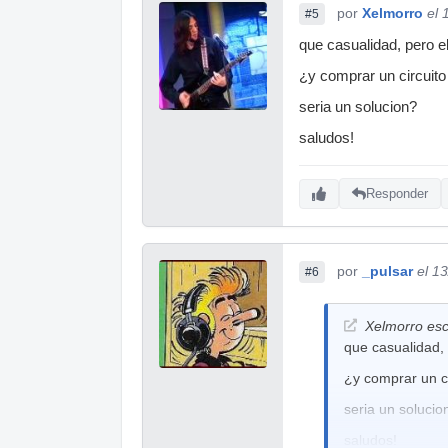
por
Xelmorro
el 
#5
que casualidad, pero e
¿y comprar un circuit
seria un solucion?
saludos!
Responder
por
_pulsar
el 1
#6
Xelmorro esc
que casualidad, 
¿y comprar un c
seria un solucio
saludos!