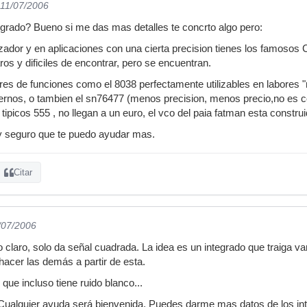
 11/07/2006
egrado? Bueno si me das mas detalles te concrto algo pero:
izador y en aplicaciones con una cierta precision tienes los famosos
ros y dificiles de encontrar, pero se encuentran.
res de funciones como el 8038 perfectamente utilizables en labores
os, o tambien el sn76477 (menos precision, menos precio,no es contr
 tipicos 555 , no llegan a un euro, el vco del paia fatman esta constr
 seguro que te puedo ayudar mas.
Citar
/07/2006
o claro, solo da señal cuadrada. La idea es un integrado que traiga 
hacer las demás a partir de esta.
ue incluso tiene ruido blanco...
Cualquier ayuda será bienvenida. Puedes darme mas datos de los in