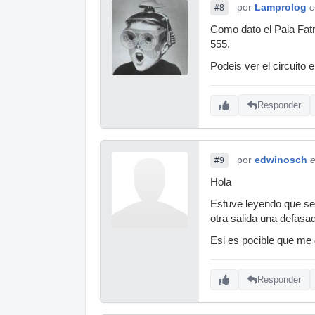
por
Lamprolog
e
#8
Como dato el Paia Fatm
555.
Podeis ver el circuito 
Responder
por
edwinosch
e
#9
Hola
Estuve leyendo que se 
otra salida una defasa
Esi es pocible que me 
Responder