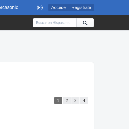

rcasonic
Accede
Regístrate
1
2
3
4