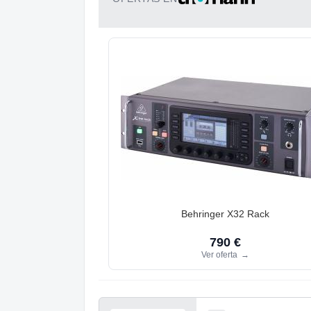
Behringer X32 Rack
790 €
Ver oferta
→