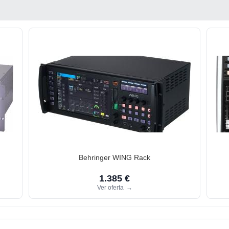
Behringer WING Rack
1.385 €
Ver oferta
→