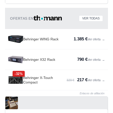
OFERTAS EN
VER TODAS
1.385 €
Behringer WING Rack
Ver oferta
→
790 €
Behringer X32 Rack
Ver oferta
→
-32%
Behringer X-Touch
217 €
320 €
Ver oferta
→
Compact
Enlaces de afiliación