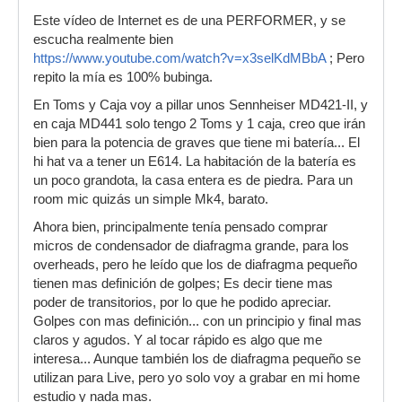
Este vídeo de Internet es de una PERFORMER, y se
escucha realmente bien
https://www.youtube.com/watch?v=x3selKdMBbA
; Pero
repito la mía es 100% bubinga.
En Toms y Caja voy a pillar unos Sennheiser MD421-II, y
en caja MD441 solo tengo 2 Toms y 1 caja, creo que irán
bien para la potencia de graves que tiene mi batería... El
hi hat va a tener un E614. La habitación de la batería es
un poco grandota, la casa entera es de piedra. Para un
room mic quizás un simple Mk4, barato.
Ahora bien, principalmente tenía pensado comprar
micros de condensador de diafragma grande, para los
overheads, pero he leído que los de diafragma pequeño
tienen mas definición de golpes; Es decir tiene mas
poder de transitorios, por lo que he podido apreciar.
Golpes con mas definición... con un principio y final mas
claros y agudos. Y al tocar rápido es algo que me
interesa... Aunque también los de diafragma pequeño se
utilizan para Live, pero yo solo voy a grabar en mi home
estudio y nada mas.