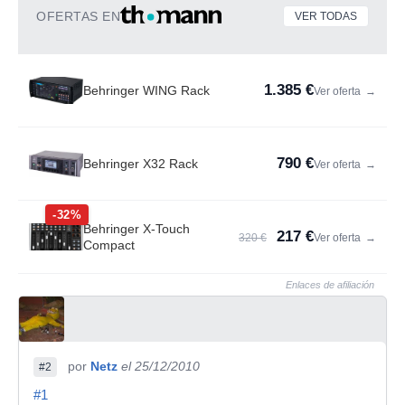
OFERTAS EN
VER TODAS
1.385 €
Behringer WING Rack
Ver oferta
→
790 €
Behringer X32 Rack
Ver oferta
→
-32%
Behringer X-Touch
217 €
320 €
Ver oferta
→
Compact
Enlaces de afiliación
por
Netz
el 25/12/2010
#2
#1