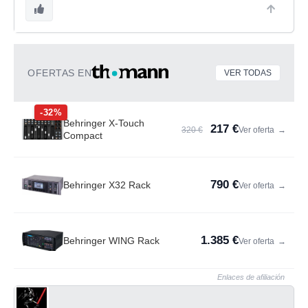
OFERTAS EN
VER TODAS
-32%
Behringer X-Touch
217 €
320 €
Ver oferta
→
Compact
790 €
Behringer X32 Rack
Ver oferta
→
1.385 €
Behringer WING Rack
Ver oferta
→
Enlaces de afiliación