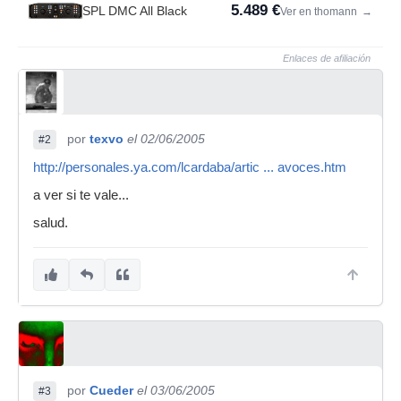
5.489 €
SPL DMC All Black
Ver en thomann
→
Enlaces de afiliación
por
texvo
el 02/06/2005
#2
http://personales.ya.com/lcardaba/artic ... avoces.htm
a ver si te vale...
salud.
por
Cueder
el 03/06/2005
#3