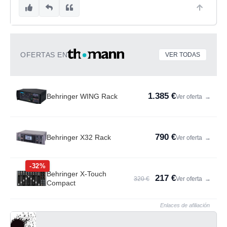
OFERTAS EN
VER TODAS
1.385 €
Behringer WING Rack
Ver oferta
→
790 €
Behringer X32 Rack
Ver oferta
→
-32%
Behringer X-Touch
217 €
320 €
Ver oferta
→
Compact
Enlaces de afiliación