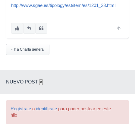
http://www.sgae.es/tipology/est/item/es/1201_28.html
« Ir a Charla general
NUEVO POST
×
Regístrate
o
identifícate
para poder postear en este
hilo