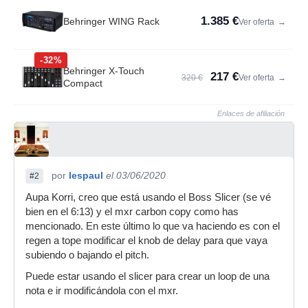
1.385 €
Behringer WING Rack
Ver oferta
→
-32%
Behringer X-Touch
217 €
320 €
Ver oferta
→
Compact
Enlaces de afiliación
por
lespaul
el 03/06/2020
#2
Aupa Korri, creo que está usando el Boss Slicer (se vé
bien en el 6:13) y el mxr carbon copy como has
mencionado. En este último lo que va haciendo es con el
regen a tope modificar el knob de delay para que vaya
subiendo o bajando el pitch.
Puede estar usando el slicer para crear un loop de una
nota e ir modificándola con el mxr.