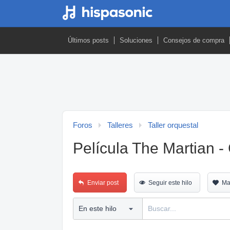
Últimos posts
Soluciones
Consejos de compra
Foros
Talleres
Taller orquestal
Película The Martian - 
Enviar post
Seguir este hilo
Ma