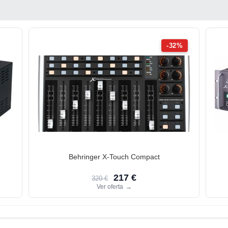
-32%
Behringer X-Touch Compact
217 €
320 €
Ver oferta
→