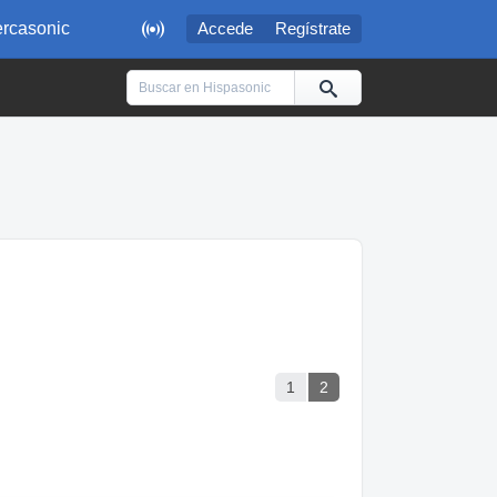

rcasonic
Accede
Regístrate
1
2