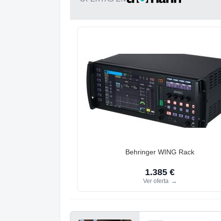
Behringer WING Rack
1.385 €
Ver oferta
→