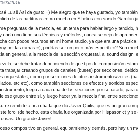
30/03/2016
é Luis!! Así da gusto =) Me alegro que te haya gustado, yo tambié
lido de las partituras como mucho en Sibelius con sonido Garritan ja
me preguntas de la mezcla, es un tema para hablar largo y tendido, he
 y cada uno tiene sus técnicas y métodos, nunca se deja de aprende
cha con pocos recursos en mi home studio, ya que era una práctica 
 voy por las ramas =), podrías ser un poco más específico? Son muc
la en general, a la mezcla de la sección orquestal, al sound design, 
ezcla, se debe tratar dependiendo de que tipo de composición estam
ta trabajar creando grupos de canales (buses) por secciones, debido
es orquestales, como por secciones de otros instrumentos/voces (bajo
iados, etc etc), como también secciones de efectos y sonidos específ
instrumento, luego a cada una de las secciones por separado, para 
e ese grupo entre si, y luego hacer ya la mezcla final entre seccione
curre remitirte a una charla que dió Javier Quilis, que es un gran co
 este foro, (de hecho, esta charla fue organizada por Hispasonic) y s
 cosas. Un grande Javier!
oceso compositivo en general, equipamiento y demás, pero hay un mo