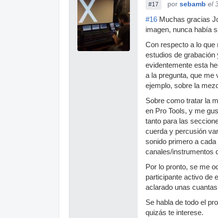
por
sebamb
el 
#17
#16
Muchas gracias Jos
imagen, nunca había sa
Con respecto a lo que 
estudios de grabación
evidentemente esta he
a la pregunta, que me
ejemplo, sobre la mezc
Sobre como tratar la m
en Pro Tools, y me gus
tanto para las seccion
cuerda y percusión var
sonido primero a cada 
canales/instrumentos d
Por lo pronto, se me o
participante activo de
aclarado unas cuantas
Se habla de todo el pr
quizás te interese.