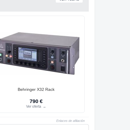
Behringer X32 Rack
790 €
Ver oferta
→
Enlaces de afiliación