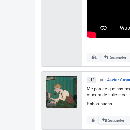
1
Responder
por
Javier Arna
#18
Me parece que has hech
manera de salirse del 
Enhorabuena.
Responder