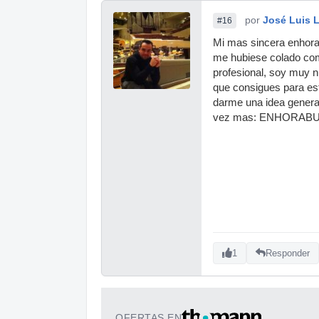
por
José Luis 
#16
Mi mas sincera enhorab
me hubiese colado como
profesional, soy muy n
que consigues para est
darme una idea general
vez mas: ENHORAB
1
Responder
OFERTAS EN