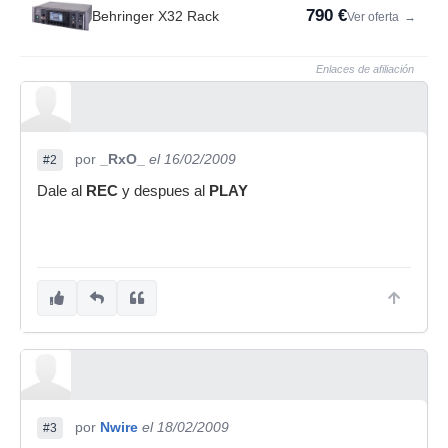
790 €
Behringer X32 Rack
Ver oferta
→
Enlaces de afiliación
por
_RxO_
el 16/02/2009
#2
Dale al
REC
y despues al
PLAY
por
Nwire
el 18/02/2009
#3