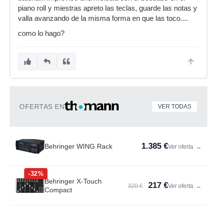
piano roll y miestras apreto las teclas, guarde las notas y
valla avanzando de la misma forma en que las toco....
como lo hago?
OFERTAS EN
VER TODAS
1.385 €
Behringer WING Rack
Ver oferta
→
-32%
Behringer X-Touch
217 €
320 €
Ver oferta
→
Compact