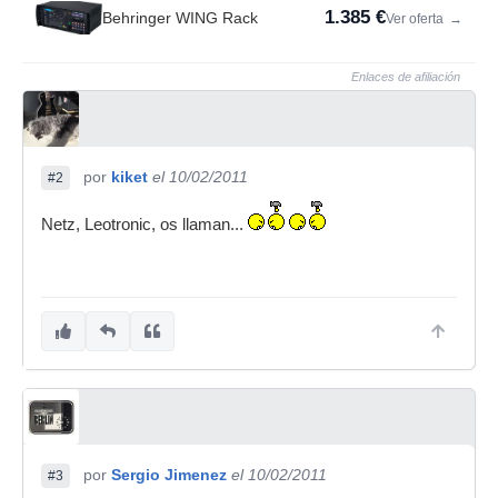
1.385 €
Behringer WING Rack
Ver oferta
→
Enlaces de afiliación
por
kiket
el 10/02/2011
#2
Netz, Leotronic, os llaman...
por
Sergio Jimenez
el 10/02/2011
#3