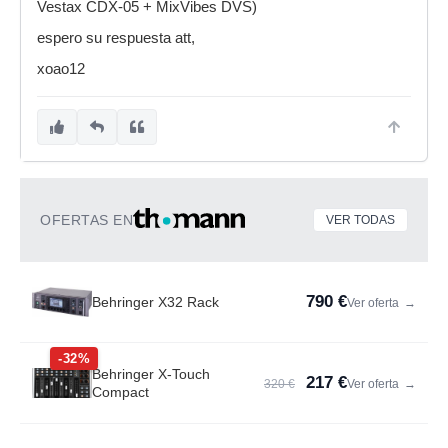
Vestax CDX-05 + MixVibes DVS)
espero su respuesta att,
xoao12
OFERTAS EN
VER TODAS
790 €
Behringer X32 Rack
Ver oferta
→
-32%
Behringer X-Touch
217 €
320 €
Ver oferta
→
Compact