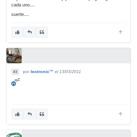
cada uno....
suerte....
por
leotronic™
el 13/03/2011
#3