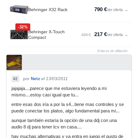
790 €
Behringer X32 Rack
Ver oferta
→
-32%
Behringer X-Touch
217 €
320 €
Ver oferta
→
Compact
Enlaces de afiliación
por
Netz
el 13/03/2011
#2
jajajaja....parece que me estuviera leyendo a mi
mismo....estoy casi igual que tu...
entre esas dos iría a por la s4...tiene mas controles y se
puede conectar los platos, algo fundamental para mi...
aunque también estaría la opción de una ddj con una
audio 8 dj para tener tcv en casa....
hay muchas alternativas y ya entra en juego el gusto de