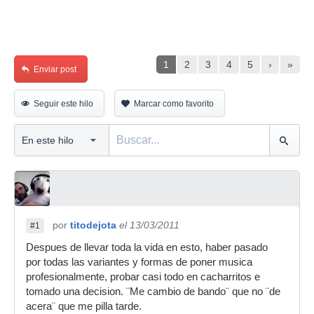
1
2
3
4
5
›
»
Enviar post
Seguir este hilo
Marcar como favorito
por
titodejota
el 13/03/2011
#1
Despues de llevar toda la vida en esto, haber pasado
por todas las variantes y formas de poner musica
profesionalmente, probar casi todo en cacharritos e
tomado una decision. ¨Me cambio de bando¨ que no ¨de
acera¨ que me pilla tarde.