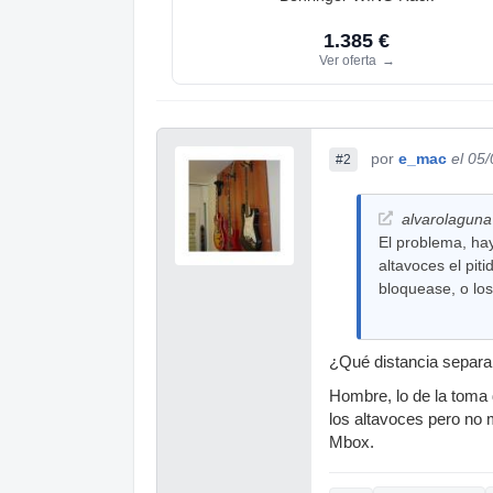
1.385 €
Ver oferta
→
por
e_mac
el 05
#2
alvarolaguna 
El problema, ha
altavoces el pit
bloquease, o los
¿Qué distancia separa 
Hombre, lo de la toma 
los altavoces pero no 
Mbox.