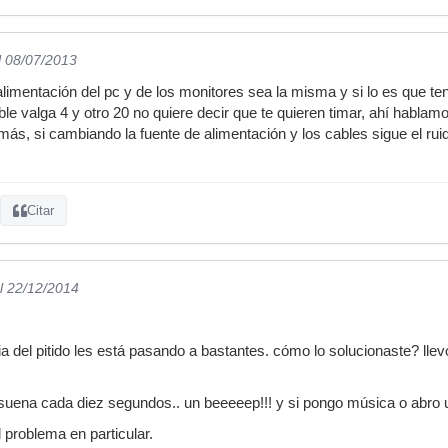
l 08/07/2013
alimentación del pc y de los monitores sea la misma y si lo es que ten
le valga 4 y otro 20 no quiere decir que te quieren timar, ahí hablam
 más, si cambiando la fuente de alimentación y los cables sigue el ru
Citar
l 22/12/2014
ia del pitido les está pasando a bastantes. cómo lo solucionaste? ll
 suena cada diez segundos.. un beeeeep!!! y si pongo música o abro
 problema en particular.