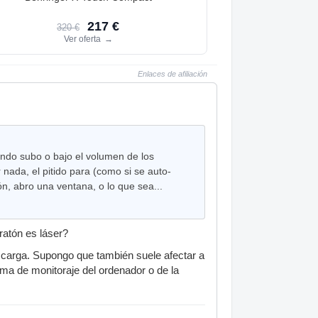
217 €
320 €
Ver oferta
→
Enlaces de afiliación
ando subo o bajo el volumen de los
nada, el pitido para (como si se auto-
n, abro una ventana, o lo que sea...
ratón es láser?
escarga. Supongo que también suele afectar a
ema de monitoraje del ordenador o de la