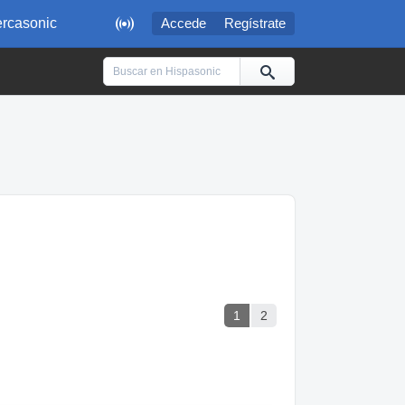

rcasonic
Accede
Regístrate
1
2