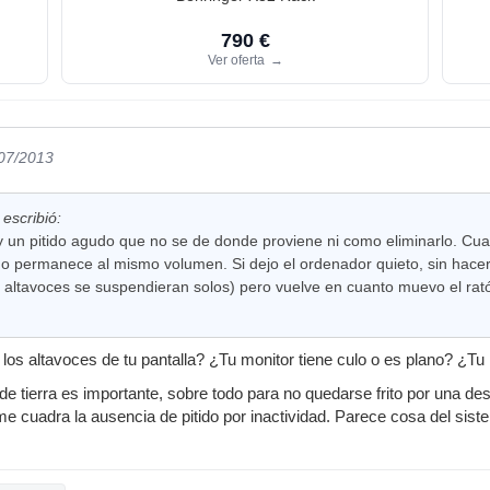
790 €
Ver oferta
→
/07/2013
escribió:
y un pitido agudo que no se de donde proviene ni como eliminarlo. Cu
ido permanece al mismo volumen. Si dejo el ordenador quieto, sin hacer 
 altavoces se suspendieran solos) pero vuelve en cuanto muevo el rató
los altavoces de tu pantalla? ¿Tu monitor tiene culo o es plano? ¿Tu 
de tierra es importante, sobre todo para no quedarse frito por una d
me cuadra la ausencia de pitido por inactividad. Parece cosa del sist