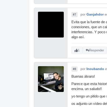
por
Ganjahdor
e
#7
Evita que la fuente de 
conexiones, que un cab
interferencias. Y poco
algo así.
1
Responder
por
Incubando
e
#8
Buenas álvaro!
Parece que esta histor
encima. un saludo!!
yo tengo un pitido que
os adjunto un vídeo del