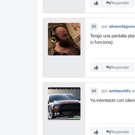
Responder
por
alvarolagun
#3
Tengo una pantalla plan
si funciona)
Responder
por
antiworldx
e
#4
Ya intentaste con sile
Responder