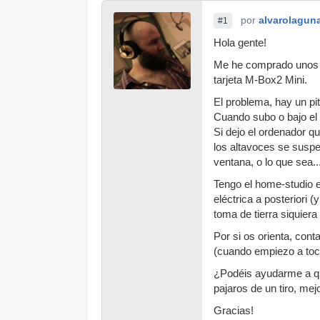
por
alvarolagun
#1
Hola gente!
Me he comprado unos a
tarjeta M-Box2 Mini.
El problema, hay un pi
Cuando subo o bajo el
Si dejo el ordenador qu
los altavoces se suspe
ventana, o lo que sea..
Tengo el home-studio en
eléctrica a posteriori 
toma de tierra siquiera
Por si os orienta, cont
(cuando empiezo a toc
¿Podéis ayudarme a qui
pajaros de un tiro, mej
Gracias!