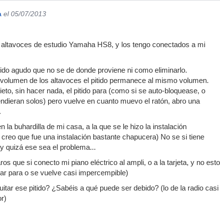
a
el 05/07/2013
ltavoces de estudio Yamaha HS8, y los tengo conectados a mi
tido agudo que no se de donde proviene ni como eliminarlo.
 volumen de los altavoces el pitido permanece al mismo volumen.
ieto, sin hacer nada, el pitido para (como si se auto-bloquease, o
ndieran solos) pero vuelve en cuanto muevo el ratón, abro una
.
 la buhardilla de mi casa, a la que se le hizo la instalación
(y creo que fue una instalación bastante chapucera) No se si tiene
 y quizá ese sea el problema...
aros que si conecto mi piano eléctrico al ampli, o a la tarjeta, y no est
ar para o se vuelve casi impercempible)
tar ese pitido? ¿Sabéis a qué puede ser debido? (lo de la radio casi
or)