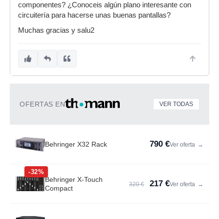
componentes? ¿Conoceis algún plano interesante con
circuitería para hacerse unas buenas pantallas?
Muchas gracias y salu2
OFERTAS EN
VER TODAS
790 €
Behringer X32 Rack
Ver oferta
→
-32%
Behringer X-Touch
217 €
320 €
Ver oferta
→
Compact