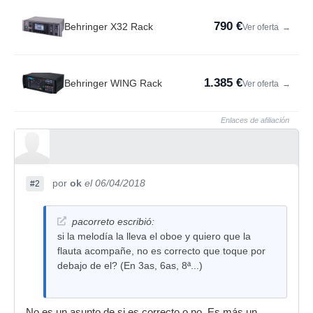
790 €
Behringer X32 Rack
Ver oferta
→
1.385 €
Behringer WING Rack
Ver oferta
→
Enlaces de afiliación
por
ok
el 06/04/2018
#2
pacorreto escribió:
si la melodía la lleva el oboe y quiero que la
flauta acompañe, no es correcto que toque por
debajo de el? (En 3as, 6as, 8ª...)
No es un asunto de si es correcto o no. Es más un