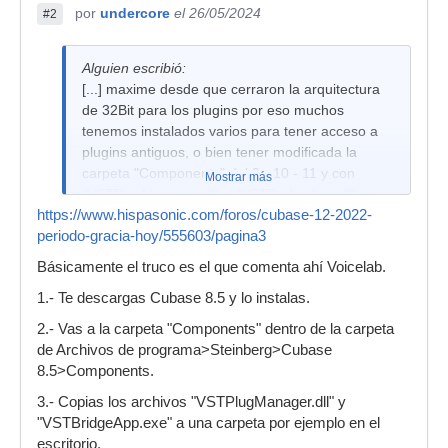
por
undercore
el 26/05/2024
#2
Alguien escribió:
[...] maxime desde que cerraron la arquitectura
de 32Bit para los plugins por eso muchos
tenemos instalados varios para tener acceso a
plugins antiguos, o bien tener modificada la
carpeta "Components" del 9 - 10 - 11 y con
Mostrar más
"VSTPlugManager.dll" y "VSTBridgeApp.dll" en
https://www.hispasonic.com/foros/cubase-12-2022-
sus versiones antiguas donde si reconocen los
periodo-gracia-hoy/555603/pagina3
Plugins de 32bit.. es un truco que descubri hace
tiempo y siempre modifico desde la version 8.5
Básicamente el truco es el que comenta ahí Voicelab.
en adelante, aplicable a Cubase y Nuendo.
1.- Te descargas Cubase 8.5 y lo instalas.
En mi caso fue querer seguir usando "Embracer
2.- Vas a la carpeta "Components" dentro de la carpeta
- Monologue - Reverd A - Reverd B - MonoDelay
de Archivos de programa>Steinberg>Cubase
- ModDilay.. etc" sobre los modernos.
8.5>Components.
3.- Copias los archivos "VSTPlugManager.dll" y
"VSTBridgeApp.exe" a una carpeta por ejemplo en el
escritorio.