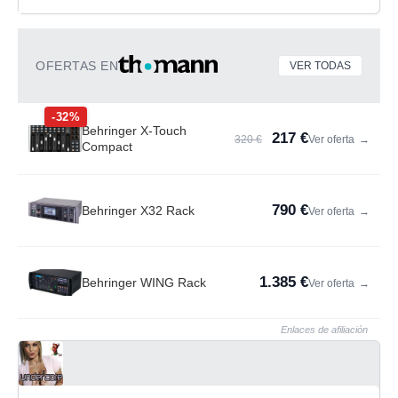
OFERTAS EN
VER TODAS
-32%
Behringer X-Touch
217 €
320 €
Ver oferta
→
Compact
790 €
Behringer X32 Rack
Ver oferta
→
1.385 €
Behringer WING Rack
Ver oferta
→
Enlaces de afiliación