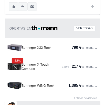
OFERTAS EN
VER TODAS
790 €
Behringer X32 Rack
Ver oferta
→
-32%
Behringer X-Touch
217 €
320 €
Ver oferta
→
Compact
1.385 €
Behringer WING Rack
Ver oferta
→
Enlaces de afiliación