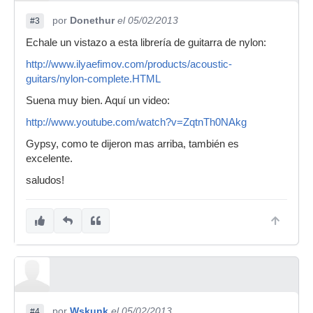
por
Donethur
el 05/02/2013
#3
Echale un vistazo a esta librería de guitarra de nylon:
http://www.ilyaefimov.com/products/acoustic-
guitars/nylon-complete.HTML
Suena muy bien. Aquí un video:
http://www.youtube.com/watch?v=ZqtnTh0NAkg
Gypsy, como te dijeron mas arriba, también es
excelente.
saludos!
por
Wskunk
el 05/02/2013
#4