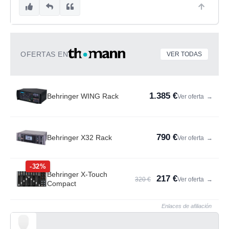
OFERTAS EN
VER TODAS
1.385 €
Behringer WING Rack
Ver oferta
→
790 €
Behringer X32 Rack
Ver oferta
→
-32%
Behringer X-Touch
217 €
320 €
Ver oferta
→
Compact
Enlaces de afiliación