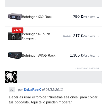
790 €
Behringer X32 Rack
Ver oferta
→
-32%
Behringer X-Touch
217 €
320 €
Ver oferta
→
Compact
1.385 €
Behringer WING Rack
Ver oferta
→
Enlaces de afiliación
por
DeLaRocK
el 08/12/2013
#2
Deberías usar el foro de "Nuestras sesiones" para colgar
tus podcasts. Aquí te lo pueden moderar.