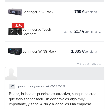
790 €
Behringer X32 Rack
Ver oferta
→
-32%
Behringer X-Touch
217 €
320 €
Ver oferta
→
Compact
1.385 €
Behringer WING Rack
Ver oferta
→
Enlaces de afiliación
por
gcrazymusic
el 26/08/2013
#2
Bueno, la idea en principio es atractiva, aunque no creo
que todo sea tan facil. Un colectivo es algo muy
importante, y serio. Al fin y al cabo, es una empresa.