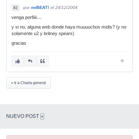
por
mrBEAT!
el 24/12/2004
#2
venga porfiiii....
y si no, alguna web donde haya muuuuchos midis? (y no
solamente u2 y britney spears)
gracias
« Ir a Charla general
NUEVO POST
×