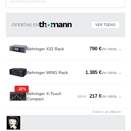
OFERTAS EN
VER TODAS
790 €
Behringer X32 Rack
Ver oferta
→
1.385 €
Behringer WING Rack
Ver oferta
→
-32%
Behringer X-Touch
217 €
320 €
Ver oferta
→
Compact
Enlaces de afiliación