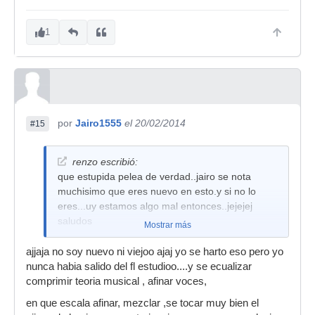
1
por
Jairo1555
el 20/02/2014
#15
renzo escribió:
que estupida pelea de verdad..jairo se nota
muchisimo que eres nuevo en esto.y si no lo
eres...uy estamos algo mal entonces..jejejej
saludos
Mostrar más
ajjaja no soy nuevo ni viejoo ajaj yo se harto eso pero yo
nunca habia salido del fl estudioo....y se ecualizar
comprimir teoria musical , afinar voces,
en que escala afinar, mezclar ,se tocar muy bien el