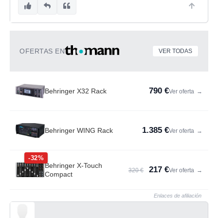
OFERTAS EN
VER TODAS
790 €
Behringer X32 Rack
Ver oferta
→
1.385 €
Behringer WING Rack
Ver oferta
→
-32%
Behringer X-Touch
217 €
320 €
Ver oferta
→
Compact
Enlaces de afiliación