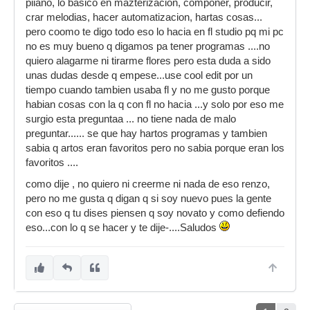
piiano, lo basico en mazterizacion, componer, producir,
crar melodias, hacer automatizacion, hartas cosas...
pero coomo te digo todo eso lo hacia en fl studio pq mi pc
no es muy bueno q digamos pa tener programas ....no
quiero alagarme ni tirarme flores pero esta duda a sido
unas dudas desde q empese...use cool edit por un
tiempo cuando tambien usaba fl y no me gusto porque
habian cosas con la q con fl no hacia ...y solo por eso me
surgio esta preguntaa ... no tiene nada de malo
preguntar...... se que hay hartos programas y tambien
sabia q artos eran favoritos pero no sabia porque eran los
favoritos ....
como dije , no quiero ni creerme ni nada de eso renzo,
pero no me gusta q digan q si soy nuevo pues la gente
con eso q tu dises piensen q soy novato y como defiendo
eso...con lo q se hacer y te dije-....Saludos