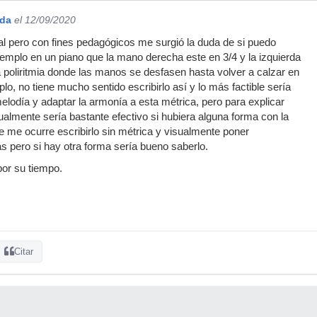
nda
el 12/09/2020
l pero con fines pedagógicos me surgió la duda de si puedo
jemplo en un piano que la mano derecha este en 3/4 y la izquierda
a poliritmia donde las manos se desfasen hasta volver a calzar en
o, no tiene mucho sentido escribirlo así y lo más factible sería
melodía y adaptar la armonía a esta métrica, pero para explicar
ualmente sería bastante efectivo si hubiera alguna forma con la
se me ocurre escribirlo sin métrica y visualmente poner
 pero si hay otra forma sería bueno saberlo.
or su tiempo.
Citar