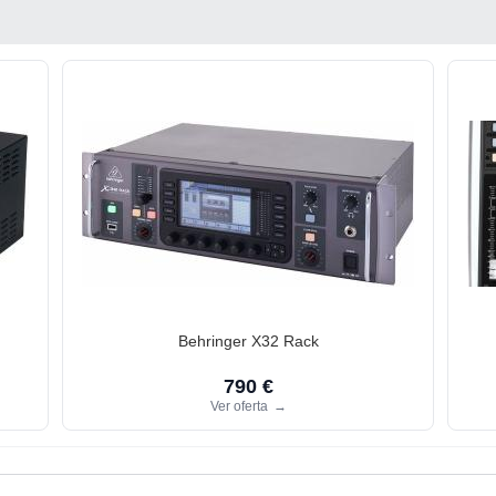
Behringer X32 Rack
790 €
Ver oferta
→