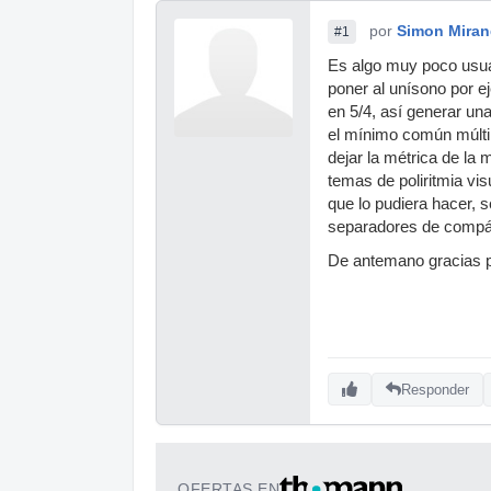
por
Simon Mira
#1
Es algo muy poco usua
poner al unísono por e
en 5/4, así generar un
el mínimo común múltipl
dejar la métrica de la 
temas de poliritmia vis
que lo pudiera hacer, 
separadores de compás
De antemano gracias p
Responder
OFERTAS EN