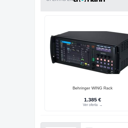
Behringer WING Rack
1.385 €
Ver oferta
→