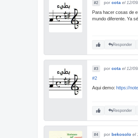
por
cota
el 12/0
#2
Para hacer cosas de e
mundo diferente. Ya sé
Responder
por
cota
el 12/0
#3
#2
Aqui demo:
https://no
Responder
por
bekosolo
el
#4