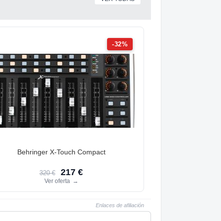
-32%
Behringer X-Touch Compact
217 €
320 €
Ver oferta
→
Enlaces de afiliación