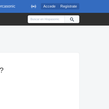

rcasonic
Accede
Regístrate
o?