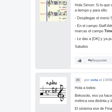
Hola Simon: Si lo que 
a tiempo y para ello:
- Despliegas el menú S
- En el campo
Staff Att
marcas el campo
Time
- Le das a [OK] y ya p
Saludos
Responder
por
cota
el 13/0
#5
Hola a todos:
Bekosolo, eso ya hace 
métrica sea distinta y 
El sistema ese de Fina