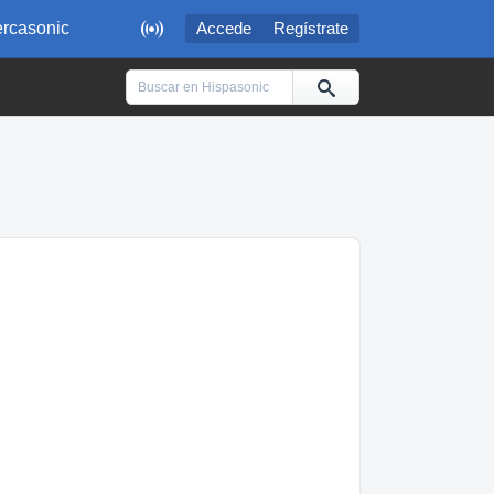

rcasonic
Accede
Regístrate