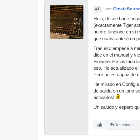
por
CreateSoun
#1
Hola, desde hace unos 
(exactamente Tiger ac
no me funcione en sí mi
que usaba antes) no p
Tras eso empecé a mira
dice en el manual y vi
Firewire. He visitado l
eso. He actualizado el 
Pero no es capaz de r
He mirado en Configur
de salida en un tono 
activarlos!
Un saludo y espero que
Responder