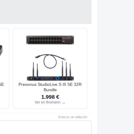
SE
Presonus StudioLive S III SE 32R
Bundle
1.998 €
Ver en thomann
→
Enlaces de afiliación