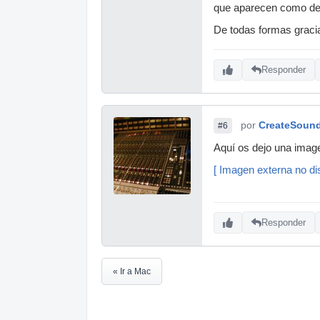
que aparecen como des
De todas formas graci
Responder
por
CreateSoun
#6
Aquí os dejo una image
[ Imagen externa no dis
Responder
« Ir a Mac