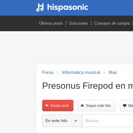
Últimos posts
Soluciones
Consejos de compra
Foros
Informática musical
Mac
Presonus Firepod en 
Enviar post
Seguir este hilo
Ma