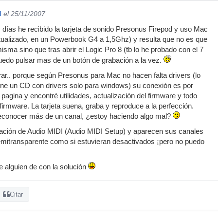
d
el 25/11/2007
días he recibido la tarjeta de sonido Presonus Firepod y uso Mac
tualizado, en un Powerbook G4 a 1,5Ghz) y resulta que no es que
sma sino que tras abrir el Logic Pro 8 (tb lo he probado con el 7
uedo pulsar mas de un botón de grabación a la vez.
r.. porque según Presonus para Mac no hacen falta drivers (lo
ene un CD con drivers solo para windows) su conexión es por
a pagina y encontré utilidades, actualización del firmware y todo
firmware. La tarjeta suena, graba y reproduce a la perfección.
econocer más de un canal, ¿estoy haciendo algo mal?
ación de Audio MIDI (Audio MIDI Setup) y aparecen sus canales
semitransparente como si estuvieran desactivados ¡pero no puedo
 alguien de con la solución
Citar