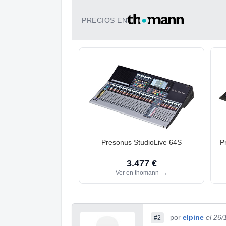
PRECIOS EN
Presonus StudioLive 64S
P
3.477 €
Ver en thomann
→
por
elpine
el 26/
#2