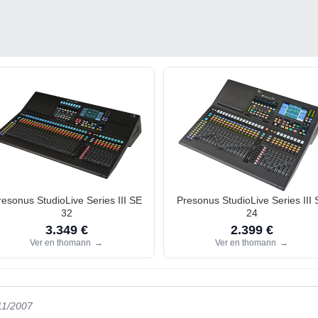
resonus StudioLive Series III SE
Presonus StudioLive Series III 
32
24
3.349 €
2.399 €
Ver en thomann
→
Ver en thomann
→
11/2007