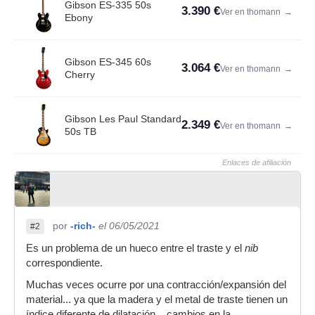
Gibson ES-335 50s
3.390 €
Ver en thomann
→
Ebony
Gibson ES-345 60s
3.064 €
Ver en thomann
→
Cherry
Gibson Les Paul Standard
2.349 €
Ver en thomann
→
50s TB
Enlaces de afiliación
por
-rich-
el 06/05/2021
#2
Es un problema de un hueco entre el traste y el
nib
correspondiente.
Muchas veces ocurre por una contracción/expansión del
material... ya que la madera y el metal de traste tienen un
índice diferente de dilatación... cambios en la