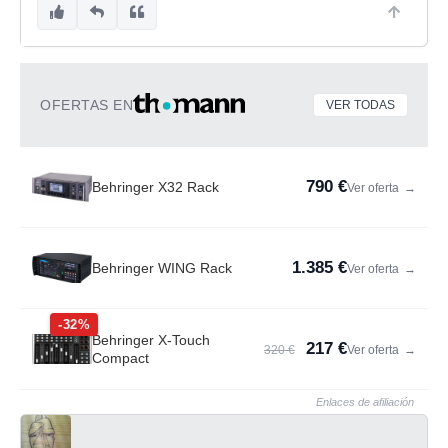
OFERTAS EN
VER TODAS
790 €
Behringer X32 Rack
Ver oferta
→
1.385 €
Behringer WING Rack
Ver oferta
→
-32%
Behringer X-Touch
217 €
320 €
Ver oferta
→
Compact
Enlaces de afiliación