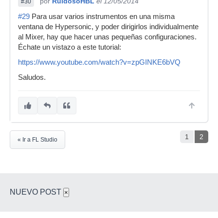
por
RuidosoHBL
el 12/05/2014
#30
#29
Para usar varios instrumentos en una misma
ventana de Hypersonic, y poder dirigirlos individualmente
al Mixer, hay que hacer unas pequeñas configuraciones.
Échate un vistazo a este tutorial:
https://www.youtube.com/watch?v=zpGINKE6bVQ
Saludos.
1
2
« Ir a FL Studio
NUEVO POST
×