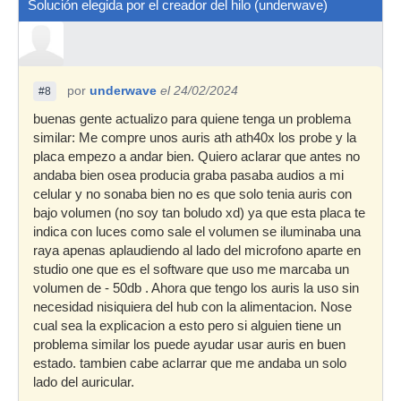
Solución elegida por el creador del hilo (underwave)
por
underwave
el 24/02/2024
#8
buenas gente actualizo para quiene tenga un problema
similar: Me compre unos auris ath ath40x los probe y la
placa empezo a andar bien. Quiero aclarar que antes no
andaba bien osea producia graba pasaba audios a mi
celular y no sonaba bien no es que solo tenia auris con
bajo volumen (no soy tan boludo xd) ya que esta placa te
indica con luces como sale el volumen se iluminaba una
raya apenas aplaudiendo al lado del microfono aparte en
studio one que es el software que uso me marcaba un
volumen de - 50db . Ahora que tengo los auris la uso sin
necesidad nisiquiera del hub con la alimentacion. Nose
cual sea la explicacion a esto pero si alguien tiene un
problema similar los puede ayudar usar auris en buen
estado. tambien cabe aclarrar que me andaba un solo
lado del auricular.