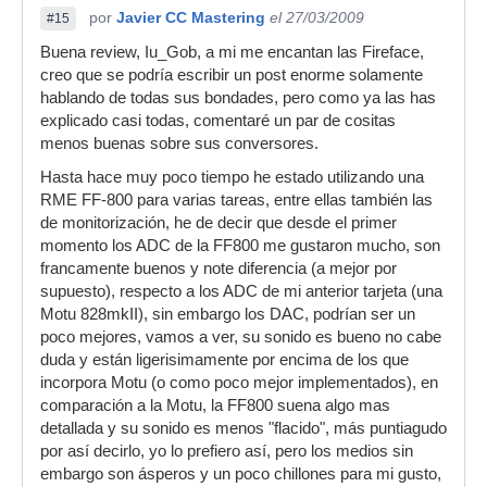
por
Javier CC Mastering
el 27/03/2009
#15
Buena review, Iu_Gob, a mi me encantan las Fireface,
creo que se podría escribir un post enorme solamente
hablando de todas sus bondades, pero como ya las has
explicado casi todas, comentaré un par de cositas
menos buenas sobre sus conversores.
Hasta hace muy poco tiempo he estado utilizando una
RME FF-800 para varias tareas, entre ellas también las
de monitorización, he de decir que desde el primer
momento los ADC de la FF800 me gustaron mucho, son
francamente buenos y note diferencia (a mejor por
supuesto), respecto a los ADC de mi anterior tarjeta (una
Motu 828mkII), sin embargo los DAC, podrían ser un
poco mejores, vamos a ver, su sonido es bueno no cabe
duda y están ligerisimamente por encima de los que
incorpora Motu (o como poco mejor implementados), en
comparación a la Motu, la FF800 suena algo mas
detallada y su sonido es menos "flacido", más puntiagudo
por así decirlo, yo lo prefiero así, pero los medios sin
embargo son ásperos y un poco chillones para mi gusto,