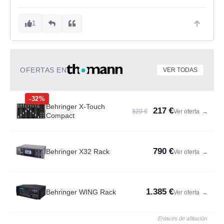
1
OFERTAS EN
VER TODAS
-32%
Behringer X-Touch
217 €
320 €
Ver oferta
→
Compact
790 €
Behringer X32 Rack
Ver oferta
→
1.385 €
Behringer WING Rack
Ver oferta
→
Enlaces de afiliación