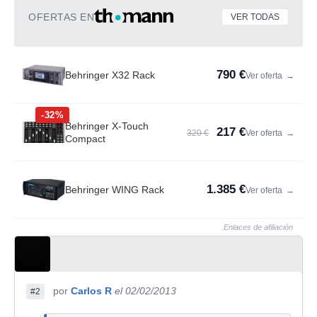
OFERTAS EN
VER TODAS
790 €
Behringer X32 Rack
Ver oferta
→
-32%
Behringer X-Touch
217 €
320 €
Ver oferta
→
Compact
1.385 €
Behringer WING Rack
Ver oferta
→
Enlaces de afiliación
por
Carlos R
el 02/02/2013
#2