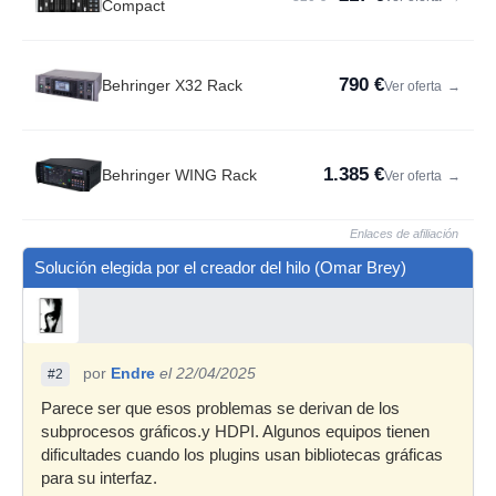
Compact
790 €
Behringer X32 Rack
Ver oferta
→
1.385 €
Behringer WING Rack
Ver oferta
→
Enlaces de afiliación
Solución elegida por el creador del hilo (Omar Brey)
por
Endre
el 22/04/2025
#2
Parece ser que esos problemas se derivan de los
subprocesos gráficos.y HDPI. Algunos equipos tienen
dificultades cuando los plugins usan bibliotecas gráficas
para su interfaz.