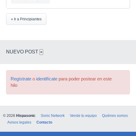
« Ir a Principiantes
NUEVO POST
×
Regístrate
o
identifícate
para poder postear en este
hilo
© 2026
Hispasonic
Sonic Network
Vende tu equipo
Quiénes somos
Avisos legales
Contacto